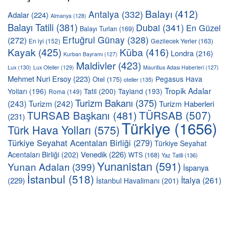
Balayı
(412)
Antalya
(332)
Adalar
(224)
Almanya
(128)
Balayı Tatili
(381)
Dubai
(341)
En Güzel
Balayı Turları
(169)
Ertuğrul Günay
(328)
(272)
En iyi
(152)
Gezilecek Yerler
(163)
Kayak
(425)
Küba
(416)
Londra
(216)
Kurban Bayramı
(127)
Maldivler
(423)
Lux
(130)
Lux Oteller
(129)
Mauritius Adası Haberleri
(127)
Mehmet Nuri Ersoy
(223)
Pegasus Hava
Otel
(175)
oteller
(135)
Tropik Adalar
Yolları
(196)
Tatil
(200)
Tayland
(193)
Roma
(149)
Turizm Bakanı
(375)
(243)
Turizm
(242)
Turizm Haberleri
TÜRSAB
(507)
TURSAB Başkanı
(481)
(231)
Türkiye
(1656)
Türk Hava Yolları
(575)
Türkiye Seyahat Acentaları Birliği
(279)
Türkiye Seyahat
Venedik
(226)
Acentaları Birliği
(202)
WTS
(168)
Yaz Tatili
(136)
Yunanistan
(591)
Yunan Adaları
(399)
İspanya
İstanbul
(518)
İtalya
(261)
(229)
İstanbul Havalimanı
(201)