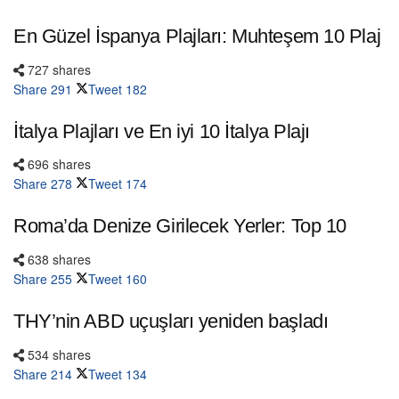
En Güzel İspanya Plajları: Muhteşem 10 Plaj
727 shares
Share
291
Tweet
182
İtalya Plajları ve En iyi 10 İtalya Plajı
696 shares
Share
278
Tweet
174
Roma’da Denize Girilecek Yerler: Top 10
638 shares
Share
255
Tweet
160
THY’nin ABD uçuşları yeniden başladı
534 shares
Share
214
Tweet
134