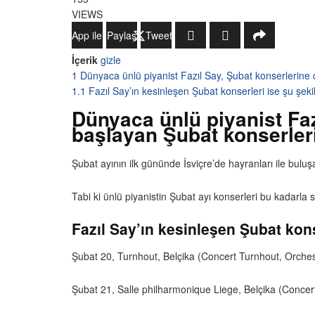
VIEWS
WhatsApp ile Gönder
Paylaş
Tweetle
İçerik
gizle
1
Dünyaca ünlü piyanist Fazıl Say, Şubat konserlerine 
1.1
Fazıl Say’ın kesinleşen Şubat konserleri ise şu şeki
Dünyaca ünlü piyanist Faz
başlayan Şubat konserleri
Şubat ayının ilk gününde İsviçre’de hayranları ile bul
Tabi ki ünlü piyanistin Şubat ayı konserleri bu kadarl
Fazıl Say’ın kesinleşen Şubat kons
Şubat 20, Turnhout, Belçika (Concert Turnhout, Orche
Şubat 21, Salle philharmonique Liege, Belçika (Conce