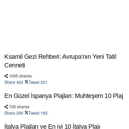
Ksamil Gezi Rehberi: Avrupa’nın Yeni Tatil
Cenneti
1005 shares
Share
402
Tweet
251
En Güzel İspanya Plajları: Muhteşem 10 Plaj
726 shares
Share
290
Tweet
182
İtalya Plajları ve En iyi 10 İtalya Plajı