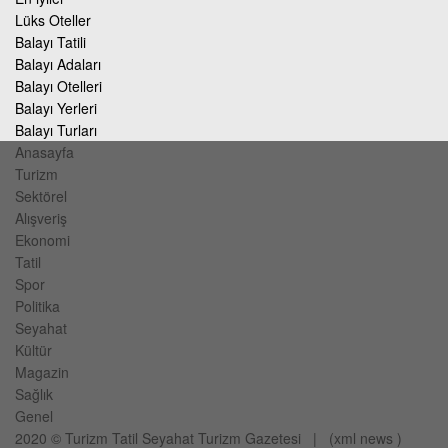
Lüks Oteller
Balayı Tatili
Balayı Adaları
Balayı Otelleri
Balayı Yerleri
Balayı Turları
Anasayfa
Turizm
Sektörel
Alışveriş
Ekonomi
Tatil
Spor
Politika
Seyahat
Kültür
Magazin
Sağlık
Genel
2020 ©
Turizm Tatil Seyahat
Turizm Gazetesi
| (
xml
news
)