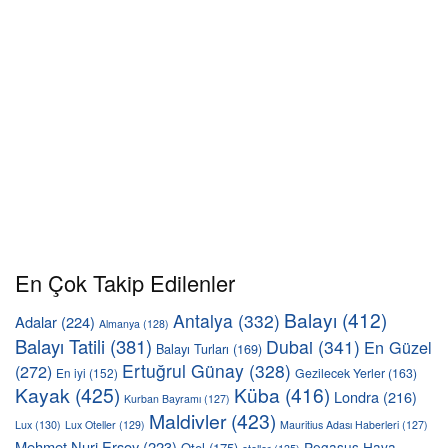
En Çok Takip Edilenler
Balayı
(412)
Antalya
(332)
Adalar
(224)
Almanya
(128)
Balayı Tatili
(381)
Dubai
(341)
En Güzel
Balayı Turları
(169)
Ertuğrul Günay
(328)
(272)
En iyi
(152)
Gezilecek Yerler
(163)
Kayak
(425)
Küba
(416)
Londra
(216)
Kurban Bayramı
(127)
Maldivler
(423)
Lux
(130)
Lux Oteller
(129)
Mauritius Adası Haberleri
(127)
Mehmet Nuri Ersoy
(223)
Pegasus Hava
Otel
(175)
oteller
(135)