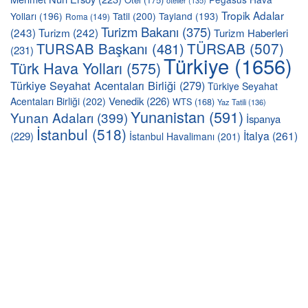
Tropik Adalar
Yolları
(196)
Tatil
(200)
Tayland
(193)
Roma
(149)
Turizm Bakanı
(375)
(243)
Turizm
(242)
Turizm Haberleri
TÜRSAB
(507)
TURSAB Başkanı
(481)
(231)
Türkiye
(1656)
Türk Hava Yolları
(575)
Türkiye Seyahat Acentaları Birliği
(279)
Türkiye Seyahat
Venedik
(226)
Acentaları Birliği
(202)
WTS
(168)
Yaz Tatili
(136)
Yunanistan
(591)
Yunan Adaları
(399)
İspanya
İstanbul
(518)
İtalya
(261)
(229)
İstanbul Havalimanı
(201)