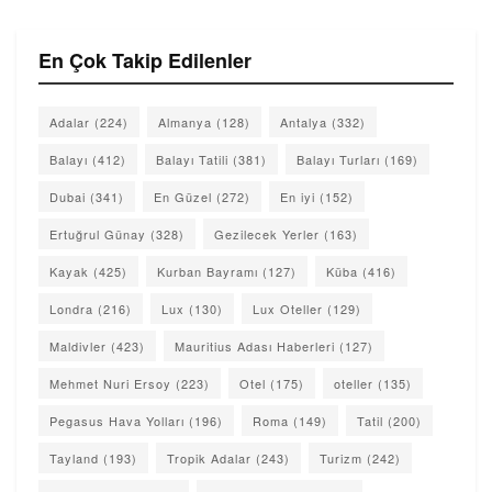
En Çok Takip Edilenler
Adalar
(224)
Almanya
(128)
Antalya
(332)
Balayı
(412)
Balayı Tatili
(381)
Balayı Turları
(169)
Dubai
(341)
En Güzel
(272)
En iyi
(152)
Ertuğrul Günay
(328)
Gezilecek Yerler
(163)
Kayak
(425)
Kurban Bayramı
(127)
Küba
(416)
Londra
(216)
Lux
(130)
Lux Oteller
(129)
Maldivler
(423)
Mauritius Adası Haberleri
(127)
Mehmet Nuri Ersoy
(223)
Otel
(175)
oteller
(135)
Pegasus Hava Yolları
(196)
Roma
(149)
Tatil
(200)
Tayland
(193)
Tropik Adalar
(243)
Turizm
(242)