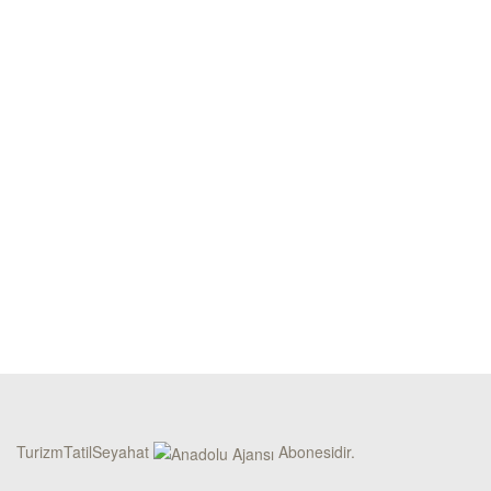
TurizmTatilSeyahat
Abonesidir.