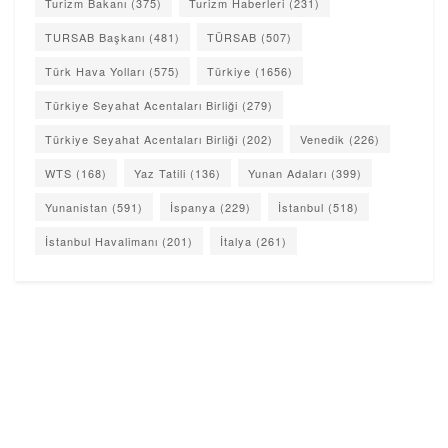
Turizm Bakanı
(375)
Turizm Haberleri
(231)
TURSAB Başkanı
(481)
TÜRSAB
(507)
Türk Hava Yolları
(575)
Türkiye
(1656)
Türkiye Seyahat Acentaları Birliği
(279)
Türkiye Seyahat Acentaları Birliği
(202)
Venedik
(226)
WTS
(168)
Yaz Tatili
(136)
Yunan Adaları
(399)
Yunanistan
(591)
İspanya
(229)
İstanbul
(518)
İstanbul Havalimanı
(201)
İtalya
(261)