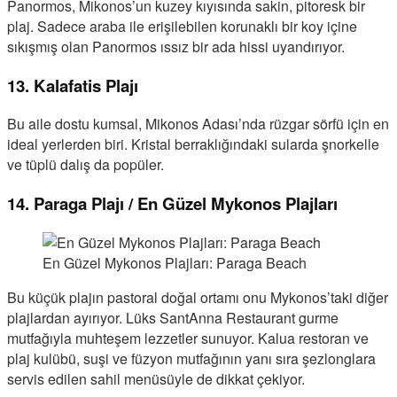
Panormos, Mikonos’un kuzey kıyısında sakin, pitoresk bir
plaj. Sadece araba ile erişilebilen korunaklı bir koy içine
sıkışmış olan Panormos ıssız bir ada hissi uyandırıyor.
13. Kalafatis Plajı
Bu aile dostu kumsal, Mikonos Adası’nda rüzgar sörfü için en
ideal yerlerden biri. Kristal berraklığındaki sularda şnorkelle
ve tüplü dalış da popüler.
14. Paraga Plajı / En Güzel Mykonos Plajları
En Güzel Mykonos Plajları: Paraga Beach
Bu küçük plajın pastoral doğal ortamı onu Mykonos’taki diğer
plajlardan ayırıyor. Lüks SantAnna Restaurant gurme
mutfağıyla muhteşem lezzetler sunuyor. Kalua restoran ve
plaj kulübü, suşi ve füzyon mutfağının yanı sıra şezlonglara
servis edilen sahil menüsüyle de dikkat çekiyor.