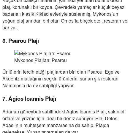
Küçük bir balıkçı limanının yanında yer alan bu aile dostu
plaj, korunaklı bir koyda. Çevredeki yamaçlar küçük beyaz
badanalı klasik Kiklad evleriyle süslenmiş. Mykonos’un
yoğun plajlarından biri olan Ornos’ta birçok otel, restoran ve
bar var.
6. Psarou Plajı
Mykonos Plajları: Psarou
Ünlülerin tercih ettiği plajlardan biri olan Psarou, Ege ve
Akdeniz mutfağının seçkin ürünlerini sunan şık restoran
Nammos’a da ev sahipliği yapıyor.
7. Agios Ioannis Plajı
Adanan güneybatı sahilindeki Agios Ioannis Plajı, sakin bir
ortam ve yüzme için ideal bir deniz sunuyor. Plaj Delos
Adası’nın muhteşem manzarasına da sahip. Plajda
geleneksel Yunan tavernaları da var.