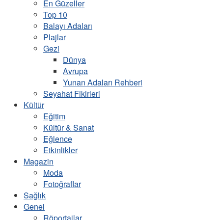
En Güzeller
Top 10
Balayı Adaları
Plajlar
Gezi
Dünya
Avrupa
Yunan Adaları Rehberi
Seyahat Fikirleri
Kültür
Eğitim
Kültür & Sanat
Eğlence
Etkinlikler
Magazin
Moda
Fotoğraflar
Sağlık
Genel
Röportajlar