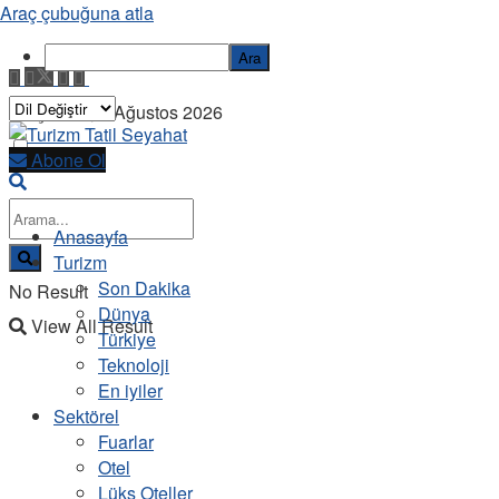
Araç çubuğuna atla
Ara
Perşembe, 6 Ağustos 2026
Abone Ol
Anasayfa
Turizm
Son Dakika
No Result
Dünya
View All Result
Türkiye
Teknoloji
En iyiler
Sektörel
Fuarlar
Otel
Lüks Oteller