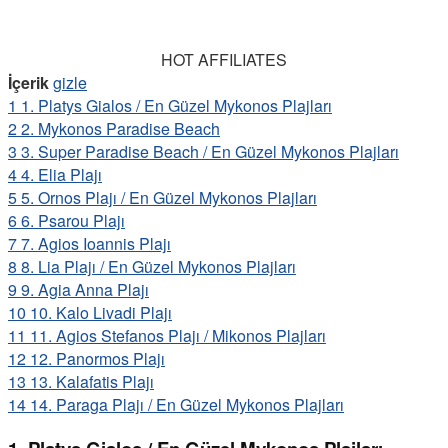
HOT AFFILIATES
İçerik
gizle
1
1. Platys Gialos / En Güzel Mykonos Plajları
2
2. Mykonos Paradise Beach
3
3. Super Paradise Beach / En Güzel Mykonos Plajları
4
4. Elia Plajı
5
5. Ornos Plajı / En Güzel Mykonos Plajları
6
6. Psarou Plajı
7
7. Agios Ioannis Plajı
8
8. Lia Plajı / En Güzel Mykonos Plajları
9
9. Agia Anna Plajı
10
10. Kalo Livadi Plajı
11
11. Agios Stefanos Plajı / Mikonos Plajları
12
12. Panormos Plajı
13
13. Kalafatis Plajı
14
14. Paraga Plajı / En Güzel Mykonos Plajları