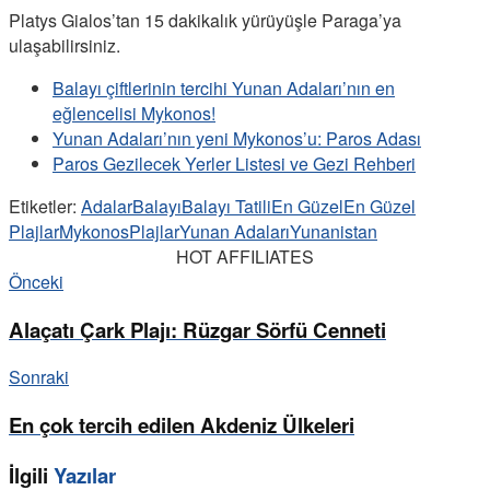
Platys Gialos’tan 15 dakikalık yürüyüşle Paraga’ya
ulaşabilirsiniz.
Balayı çiftlerinin tercihi Yunan Adaları’nın en
eğlencelisi Mykonos!
Yunan Adaları’nın yeni Mykonos’u: Paros Adası
Paros Gezilecek Yerler Listesi ve Gezi Rehberi
Etiketler:
Adalar
Balayı
Balayı Tatili
En Güzel
En Güzel
Plajlar
Mykonos
Plajlar
Yunan Adaları
Yunanistan
HOT AFFILIATES
Önceki
Alaçatı Çark Plajı: Rüzgar Sörfü Cenneti
Sonraki
En çok tercih edilen Akdeniz Ülkeleri
İlgili
Yazılar