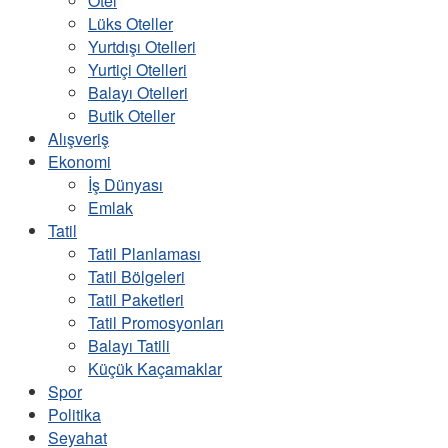
Otel
Lüks Oteller
Yurtdışı Otelleri
Yurtiçi Otelleri
Balayı Otelleri
Butik Oteller
Alışveriş
Ekonomi
İş Dünyası
Emlak
Tatil
Tatil Planlaması
Tatil Bölgeleri
Tatil Paketleri
Tatil Promosyonları
Balayı Tatili
Küçük Kaçamaklar
Spor
Politika
Seyahat