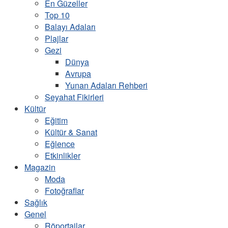
En Güzeller
Top 10
Balayı Adaları
Plajlar
Gezi
Dünya
Avrupa
Yunan Adaları Rehberi
Seyahat Fikirleri
Kültür
Eğitim
Kültür & Sanat
Eğlence
Etkinlikler
Magazin
Moda
Fotoğraflar
Sağlık
Genel
Röportajlar