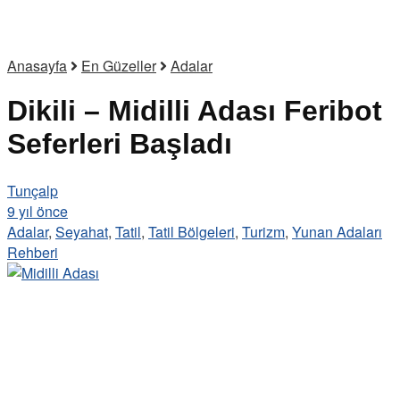
Anasayfa
En Güzeller
Adalar
Dikili – Midilli Adası Feribot
Seferleri Başladı
Tunçalp
9 yıl önce
Adalar
,
Seyahat
,
Tatil
,
Tatil Bölgeleri
,
Turizm
,
Yunan Adaları
Rehberi