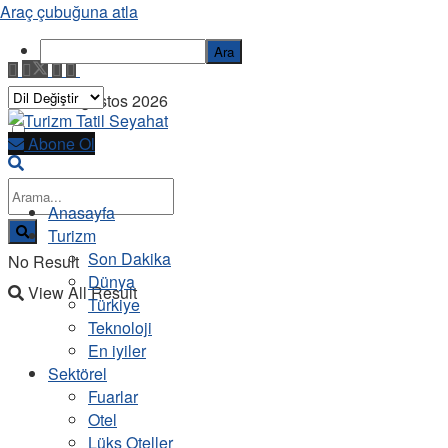
Araç çubuğuna atla
Ara
Pazar, 9 Ağustos 2026
Abone Ol
Anasayfa
Turizm
Son Dakika
No Result
Dünya
View All Result
Türkiye
Teknoloji
En iyiler
Sektörel
Fuarlar
Otel
Lüks Oteller