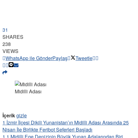
31
SHARES
238
VIEWS
WhatsApp ile Gönder
Paylaş
Tweetle
Midilli Adası
İçerik
gizle
1
İzmir İlçesi Dikili Yunanistan’ın Midilli Adası Arasında 25
Nisan İle Birlikte Feribot Seferleri Başladı
1.1
Midilli Ege Denizinin Büyük Yunan Adalarından Biri