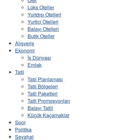
Otel
Lüks Oteller
Yurtdışı Otelleri
Yurtiçi Otelleri
Balayı Otelleri
Butik Oteller
Alışveriş
Ekonomi
İş Dünyası
Emlak
Tatil
Tatil Planlaması
Tatil Bölgeleri
Tatil Paketleri
Tatil Promosyonları
Balayı Tatili
Küçük Kaçamaklar
Spor
Politika
Seyahat