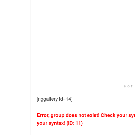
HOT
[nggallery id=14]
Error, group does not exist! Check your syn
your syntax! (ID: 11)