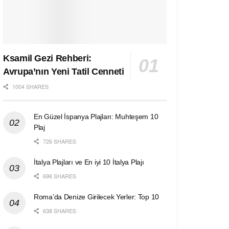
Ksamil Gezi Rehberi:
Avrupa’nın Yeni Tatil Cenneti
1004 SHARES
En Güzel İspanya Plajları: Muhteşem 10
Plaj
726 SHARES
İtalya Plajları ve En iyi 10 İtalya Plajı
696 SHARES
Roma’da Denize Girilecek Yerler: Top 10
638 SHARES