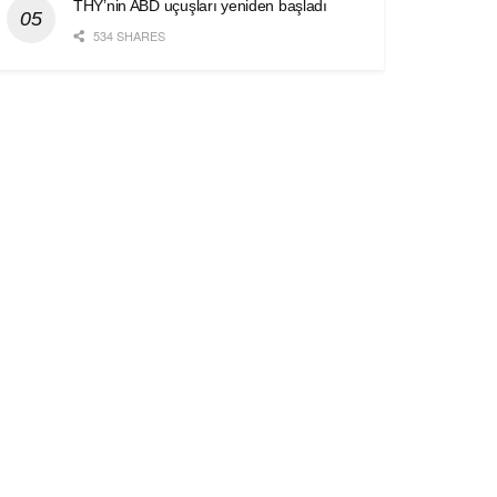
THY’nin ABD uçuşları yeniden başladı
534 SHARES