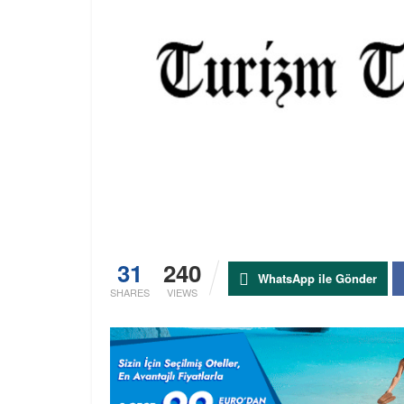
31
240
WhatsApp ile Gönder
SHARES
VIEWS