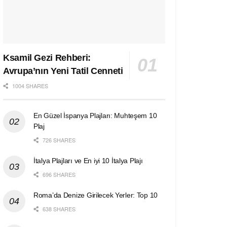
Ksamil Gezi Rehberi:
Avrupa’nın Yeni Tatil Cenneti
1004 SHARES
En Güzel İspanya Plajları: Muhteşem 10
Plaj
726 SHARES
İtalya Plajları ve En iyi 10 İtalya Plajı
696 SHARES
Roma’da Denize Girilecek Yerler: Top 10
638 SHARES