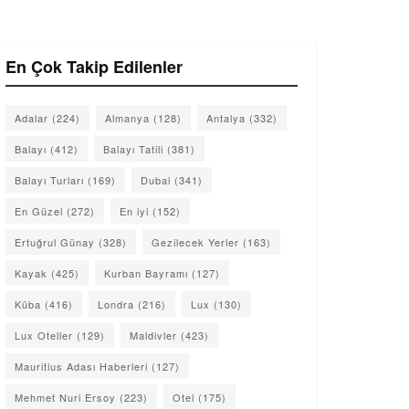
En Çok Takip Edilenler
Adalar
(224)
Almanya
(128)
Antalya
(332)
Balayı
(412)
Balayı Tatili
(381)
Balayı Turları
(169)
Dubai
(341)
En Güzel
(272)
En iyi
(152)
Ertuğrul Günay
(328)
Gezilecek Yerler
(163)
Kayak
(425)
Kurban Bayramı
(127)
Küba
(416)
Londra
(216)
Lux
(130)
Lux Oteller
(129)
Maldivler
(423)
Mauritius Adası Haberleri
(127)
Mehmet Nuri Ersoy
(223)
Otel
(175)