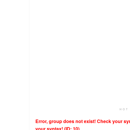
HOT
Error, group does not exist! Check your syn
your syntax! (ID: 10)