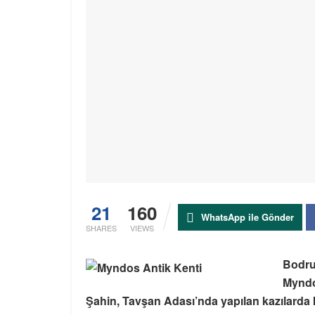
21
160
WhatsApp ile Gönder
SHARES
VIEWS
Bodru
Myndo
Şahin, Tavşan Adası’nda yapılan kazılarda ki