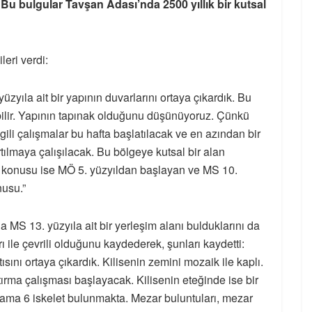
“Bu bulgular Tavşan Adası’nda 2500 yıllık bir kutsal
ileri verdi:
zyıla ait bir yapının duvarlarını ortaya çıkardık. Bu
abilir. Yapının tapınak olduğunu düşünüyoruz. Çünkü
gili çalışmalar bu hafta başlatılacak ve en azından bir
ılmaya çalışılacak. Bu bölgeye kutsal bir alan
söz konusu ise MÖ 5. yüzyıldan başlayan ve MS 10.
nusu.”
 MS 13. yüzyıla ait bir yerleşim alanı bulduklarını da
ı ile çevrili olduğunu kaydederek, şunları kaydetti:
ısını ortaya çıkardık. Kilisenin zemini mozaik ile kaplı.
rma çalışması başlayacak. Kilisenin eteğinde ise bir
lama 6 iskelet bulunmakta. Mezar buluntuları, mezar