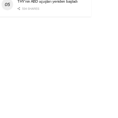
THY’nin ABD uçuşları yeniden başladı
534 SHARES