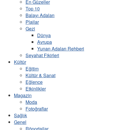
En Güzeller
Top 10
Balayı Adaları
Plajlar
Gezi
Dünya
Avrupa
Yunan Adaları Rehberi
Seyahat Fikirleri
Kültür
Eğitim
Kültür & Sanat
Eğlence
Etkinlikler
Magazin
Moda
Fotoğraflar
Sağlık
Genel
Röportajlar