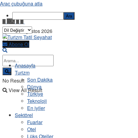
Araç çubuğuna atla
Ara
Cuma, 7 Ağustos 2026
Abone Ol
Anasayfa
Turizm
Son Dakika
No Result
Dünya
View All Result
Türkiye
Teknoloji
En iyiler
Sektörel
Fuarlar
Otel
Lüks Oteller