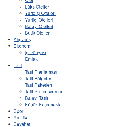
Otel
Lüks Oteller
Yurtdışı Otelleri
Yurtiçi Otelleri
Balayı Otelleri
Butik Oteller
Alışveriş
Ekonomi
İş Dünyası
Emlak
Tatil
Tatil Planlaması
Tatil Bölgeleri
Tatil Paketleri
Tatil Promosyonları
Balayı Tatili
Küçük Kaçamaklar
Spor
Politika
Seyahat