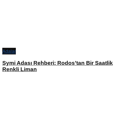
Adalar
Symi Adası Rehberi: Rodos’tan Bir Saatlik
Renkli Liman