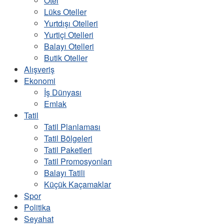
Otel
Lüks Oteller
Yurtdışı Otelleri
Yurtiçi Otelleri
Balayı Otelleri
Butik Oteller
Alışveriş
Ekonomi
İş Dünyası
Emlak
Tatil
Tatil Planlaması
Tatil Bölgeleri
Tatil Paketleri
Tatil Promosyonları
Balayı Tatili
Küçük Kaçamaklar
Spor
Politika
Seyahat