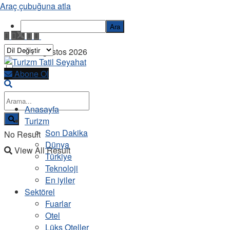
Araç çubuğuna atla
Ara
Cuma, 7 Ağustos 2026
Abone Ol
Anasayfa
Turizm
Son Dakika
No Result
Dünya
View All Result
Türkiye
Teknoloji
En iyiler
Sektörel
Fuarlar
Otel
Lüks Oteller