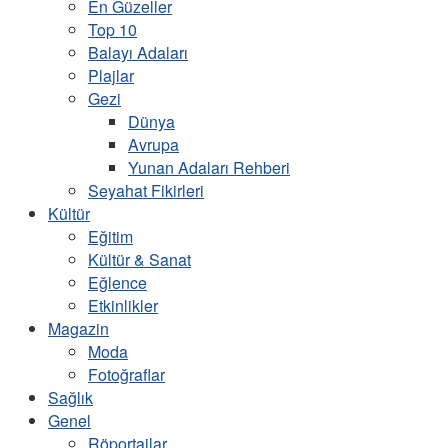
En Güzeller
Top 10
Balayı Adaları
Plajlar
Gezi
Dünya
Avrupa
Yunan Adaları Rehberi
Seyahat Fikirleri
Kültür
Eğitim
Kültür & Sanat
Eğlence
Etkinlikler
Magazin
Moda
Fotoğraflar
Sağlık
Genel
Röportajlar