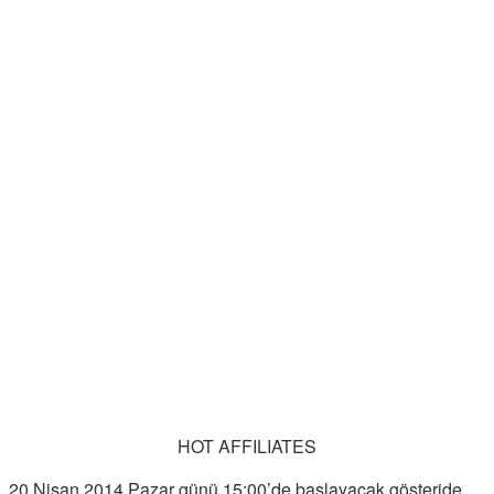
HOT AFFILIATES
20 Nisan 2014 Pazar günü 15:00’de başlayacak gösteride,