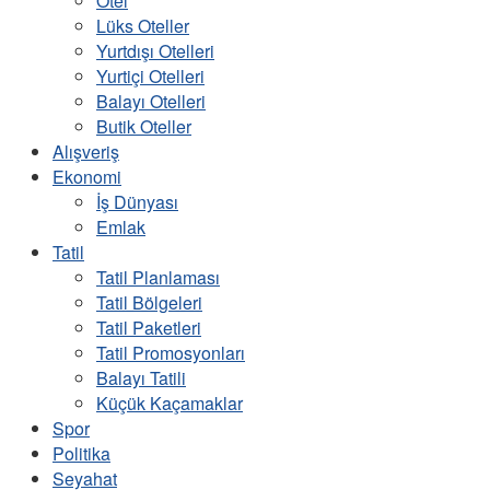
Otel
Lüks Oteller
Yurtdışı Otelleri
Yurtiçi Otelleri
Balayı Otelleri
Butik Oteller
Alışveriş
Ekonomi
İş Dünyası
Emlak
Tatil
Tatil Planlaması
Tatil Bölgeleri
Tatil Paketleri
Tatil Promosyonları
Balayı Tatili
Küçük Kaçamaklar
Spor
Politika
Seyahat