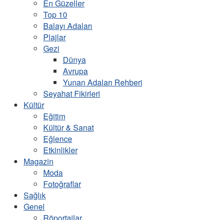
En Güzeller
Top 10
Balayı Adaları
Plajlar
Gezi
Dünya
Avrupa
Yunan Adaları Rehberi
Seyahat Fikirleri
Kültür
Eğitim
Kültür & Sanat
Eğlence
Etkinlikler
Magazin
Moda
Fotoğraflar
Sağlık
Genel
Röportajlar