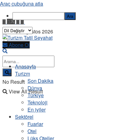
Araç çubuğuna atla
Ara
Cuma, 7 Ağustos 2026
Abone Ol
Anasayfa
Turizm
Son Dakika
No Result
Dünya
View All Result
Türkiye
Teknoloji
En iyiler
Sektörel
Fuarlar
Otel
Lüks Oteller