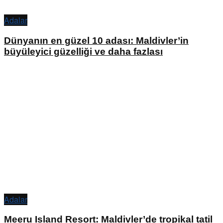
Adalar
Dünyanın en güzel 10 adası: Maldivler’in
büyüleyici güzelliği ve daha fazlası
Adalar
Meeru Island Resort: Maldivler’de tropikal tatil