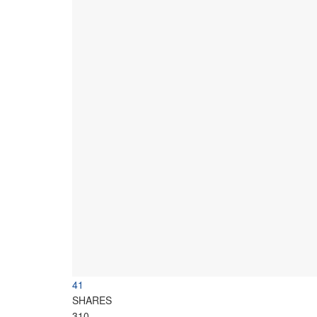
41
SHARES
310