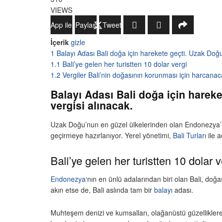
VIEWS
WhatsApp ile Gönder
Paylaş
Tweetle
İçerik
gizle
1
Balayı Adası Bali doğa için harekete geçti. Uzak Doğu
1.1
Bali’ye gelen her turistten 10 dolar vergi
1.2
Vergiler Bali’nin doğasının korunması için harcana
Balayı Adası Bali doğa için hareke
vergisi alınacak.
Uzak Doğu’nun en güzel ülkelerinden olan Endonezya’nın 
geçirmeye hazırlanıyor. Yerel yönetimi,
Bali Turları
ile a
Bali’ye gelen her turistten 10 dolar v
Endonezya
‘nın en ünlü adalarından biri olan Bali, doğa
akın etse de, Bali aslında tam bir
balayı
adası.
Muhteşem denizi ve kumsalları, olağanüstü güzelliklere s