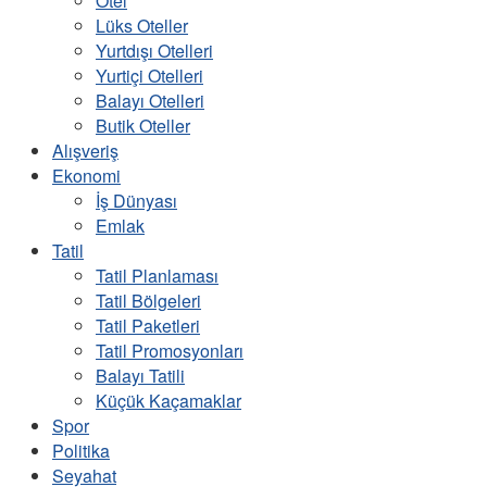
Otel
Lüks Oteller
Yurtdışı Otelleri
Yurtiçi Otelleri
Balayı Otelleri
Butik Oteller
Alışveriş
Ekonomi
İş Dünyası
Emlak
Tatil
Tatil Planlaması
Tatil Bölgeleri
Tatil Paketleri
Tatil Promosyonları
Balayı Tatili
Küçük Kaçamaklar
Spor
Politika
Seyahat