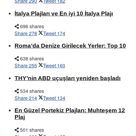
Share
290
Tweet
182
İtalya Plajları ve En iyi 10 İtalya Plajı
696 shares
Share
278
Tweet
174
Roma’da Denize Girilecek Yerler: Top 10
638 shares
Share
255
Tweet
160
THY’nin ABD uçuşları yeniden başladı
534 shares
Share
214
Tweet
134
En Güzel Portekiz Plajları: Muhteşem 12
Plaj
501 shares