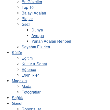
En Güzeller
Top 10
Balayı Adaları
Plajlar
Gezi
Dünya
Avrupa
Yunan Adaları Rehberi
Seyahat Fikirleri
Kültür
Eğitim
Kültür & Sanat
Eğlence
Etkinlikler
Magazin
Moda
Fotoğraflar
Sağlık
Genel
Röportajlar