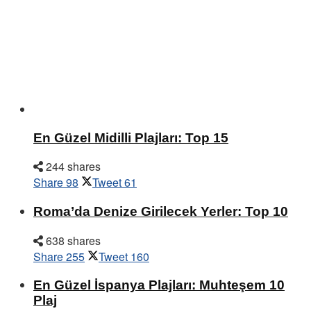
En Güzel Midilli Plajları: Top 15
244 shares
Share
98
Tweet
61
Roma’da Denize Girilecek Yerler: Top 10
638 shares
Share
255
Tweet
160
En Güzel İspanya Plajları: Muhteşem 10
Plaj