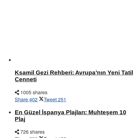
Ksamil Gezi Rehberi: Avrupa’nın Yeni Tatil
Cenneti
1005 shares
Share
402
Tweet
251
En Güzel İspanya Plajları: Muhteşem 10
Plaj
726 shares