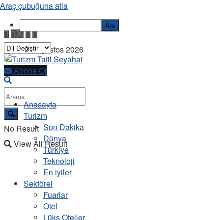
Araç çubuğuna atla
Ara
Cuma, 7 Ağustos 2026
Abone Ol
Anasayfa
Turizm
Son Dakika
No Result
Dünya
View All Result
Türkiye
Teknoloji
En iyiler
Sektörel
Fuarlar
Otel
Lüks Oteller