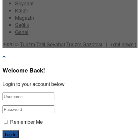
Seyahat
Kültür
Magazin
Sağlık
Genel
2020 ©
Turizm Tatil Seyahat
Turizm Gazetesi
| (
xml
news
)
Welcome Back!
Login to your account below
Remember Me