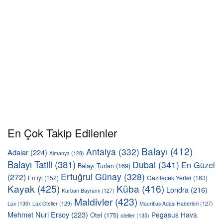
En Çok Takip Edilenler
Balayı
(412)
Antalya
(332)
Adalar
(224)
Almanya
(128)
Balayı Tatili
(381)
Dubai
(341)
En Güzel
Balayı Turları
(169)
Ertuğrul Günay
(328)
(272)
En iyi
(152)
Gezilecek Yerler
(163)
Kayak
(425)
Küba
(416)
Londra
(216)
Kurban Bayramı
(127)
Maldivler
(423)
Lux
(130)
Lux Oteller
(129)
Mauritius Adası Haberleri
(127)
Mehmet Nuri Ersoy
(223)
Pegasus Hava
Otel
(175)
oteller
(135)