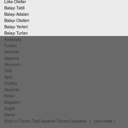
Lüks Oteller
Balayı Tatili
Balayı Adaları
Balayı Otelleri
Balayı Yerleri
Balayı Turları
Anasayfa
Turizm
Sektörel
Alışveriş
Ekonomi
Tatil
Spor
Politika
Seyahat
Kültür
Magazin
Sağlık
Genel
2020 ©
Turizm Tatil Seyahat
Turizm Gazetesi
| (
xml
news
)