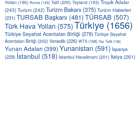
Tropik Adalar
Yolları
(196)
Tatil
(200)
Tayland
(193)
Roma
(149)
Turizm Bakanı
(375)
(243)
Turizm
(242)
Turizm Haberleri
TÜRSAB
(507)
TURSAB Başkanı
(481)
(231)
Türkiye
(1656)
Türk Hava Yolları
(575)
Türkiye Seyahat Acentaları Birliği
(279)
Türkiye Seyahat
Venedik
(226)
Acentaları Birliği
(202)
WTS
(168)
Yaz Tatili
(136)
Yunanistan
(591)
Yunan Adaları
(399)
İspanya
İstanbul
(518)
İtalya
(261)
(229)
İstanbul Havalimanı
(201)