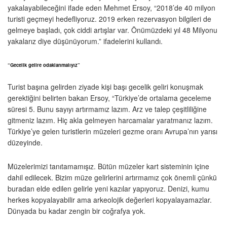
yakalayabileceğini ifade eden Mehmet Ersoy, “2018’de 40 milyon
turisti geçmeyi hedefliyoruz. 2019 erken rezervasyon bilgileri de
gelmeye başladı, çok ciddi artışlar var. Önümüzdeki yıl 48 Milyonu
yakalarız diye düşünüyorum.” ifadelerini kullandı.
“Gecelik gelire odaklanmalıyız”
Turist başına gelirden ziyade kişi başı gecelik geliri konuşmak
gerektiğini belirten bakan Ersoy, “Türkiye’de ortalama geceleme
süresi 5. Bunu sayıyı artırmamız lazım. Arz ve talep çeşitliliğine
gitmeniz lazım. Hiç akla gelmeyen harcamalar yaratmanız lazım.
Türkiye’ye gelen turistlerin müzeleri gezme oranı Avrupa’nın yarısı
düzeyinde.
Müzelerimizi tanıtamamışız. Bütün müzeler kart sisteminin içine
dahil edilecek. Bizim müze gelirlerini artırmamız çok önemli çünkü
buradan elde edilen gelirle yeni kazılar yapıyoruz. Denizi, kumu
herkes kopyalayabilir ama arkeolojik değerleri kopyalayamazlar.
Dünyada bu kadar zengin bir coğrafya yok.