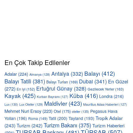
En Çok Takip Edilenler
Balayı
(412)
Antalya
(332)
Adalar
(224)
Almanya
(128)
Balayı Tatili
(381)
Dubai
(341)
En Güzel
Balayı Turları
(169)
Ertuğrul Günay
(328)
(272)
En iyi
(152)
Gezilecek Yerler
(163)
Kayak
(425)
Küba
(416)
Londra
(216)
Kurban Bayramı
(127)
Maldivler
(423)
Lux
(130)
Lux Oteller
(129)
Mauritius Adası Haberleri
(127)
Mehmet Nuri Ersoy
(223)
Pegasus Hava
Otel
(175)
oteller
(135)
Tropik Adalar
Yolları
(196)
Tatil
(200)
Tayland
(193)
Roma
(149)
Turizm Bakanı
(375)
(243)
Turizm
(242)
Turizm Haberleri
TÜRSAB
(507)
TURSAB Başkanı
(481)
(231)