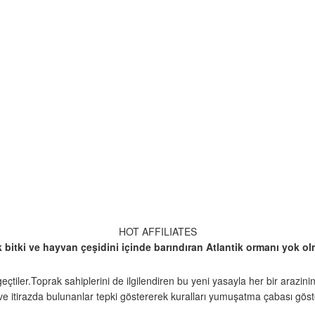
HOT AFFILIATES
 bitki ve hayvan çeşidini içinde barındıran Atlantik ormanı yok olm
iler.Toprak sahiplerini de ilgilendiren bu yeni yasayla her bir arazinin
ve itirazda bulunanlar tepki göstererek kuralları yumuşatma çabası göste