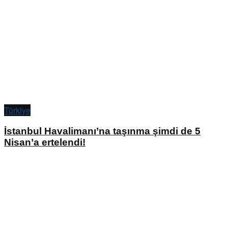
Türkiye
İstanbul Havalimanı’na taşınma şimdi de 5
Nisan’a ertelendi!