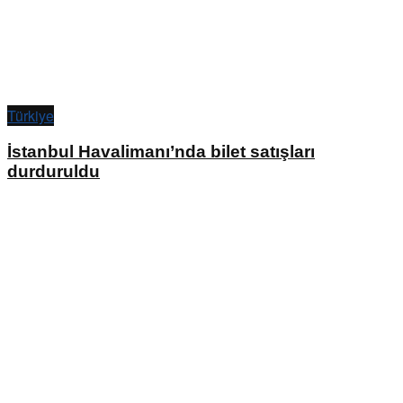
Türkiye
İstanbul Havalimanı’nda bilet satışları
durduruldu