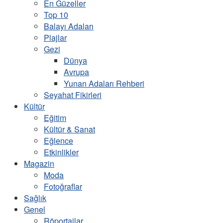
En Güzeller
Top 10
Balayı Adaları
Plajlar
Gezi
Dünya
Avrupa
Yunan Adaları Rehberi
Seyahat Fikirleri
Kültür
Eğitim
Kültür & Sanat
Eğlence
Etkinlikler
Magazin
Moda
Fotoğraflar
Sağlık
Genel
Röportajlar