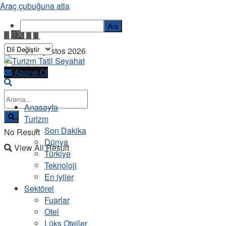
Araç çubuğuna atla
Ara
Cuma, 7 Ağustos 2026
Abone Ol
Anasayfa
Turizm
Son Dakika
No Result
Dünya
View All Result
Türkiye
Teknoloji
En iyiler
Sektörel
Fuarlar
Otel
Lüks Oteller