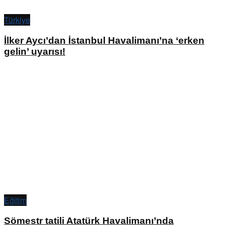
Türkiye
İlker Aycı’dan İstanbul Havalimanı’na ‘erken
gelin’ uyarısı!
Eğitim
Sömestr tatili Atatürk Havalimanı’nda