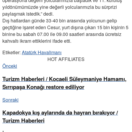
operasyona değerli yolcularımızla başladık ve 11. kuruluş
yıldönümümüzde yine değerli yolcularımızla bu sürprizi
paylaşmak istedik.” dedi.
Dış hatlardan günde 33-40 bin arasında yolcunun gelip
geçtiğine işaret eden Cesur, yurt dışına çıkan 15 bin kişinin 5
binine bu sabah 07.00 ile 09.00 saatleri arasında ücretsiz
kahvaltı ikram ettiklerini ifade etti.
Etiketler:
Atatürk Havalimanı
HOT AFFILIATES
Önceki
Turizm Haberleri / Kocaeli Süleymaniye Hamamı,
Sırrıpaşa Konağı restore ediliyor
Sonraki
Kapadokya kış aylarında da hayran bırakıyor /
Turizm Haberleri