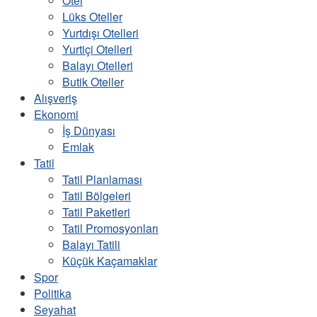
Otel
Lüks Oteller
Yurtdışı Otelleri
Yurtiçi Otelleri
Balayı Otelleri
Butik Oteller
Alışveriş
Ekonomi
İş Dünyası
Emlak
Tatil
Tatil Planlaması
Tatil Bölgeleri
Tatil Paketleri
Tatil Promosyonları
Balayı Tatili
Küçük Kaçamaklar
Spor
Politika
Seyahat