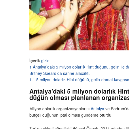
İçerik
gizle
1
Antalya’daki 5 milyon dolarlık Hint düğünü, gelin il
Britney Spears da sahne alacaktı.
1.1
5 milyon dolarlık Hint düğünü, gelin-damat kavgasın
Antalya’daki 5 milyon dolarlık Hi
düğün olması planlanan organizas
Milyon dolarlık organizasyonlarını
Antalya
ve Bodrum’da 
bütçeli düğünün iptal olması gündeme oturdu.
Turizm şirketi yöneticisi Bünyat Özpak, 2014 yılından iti