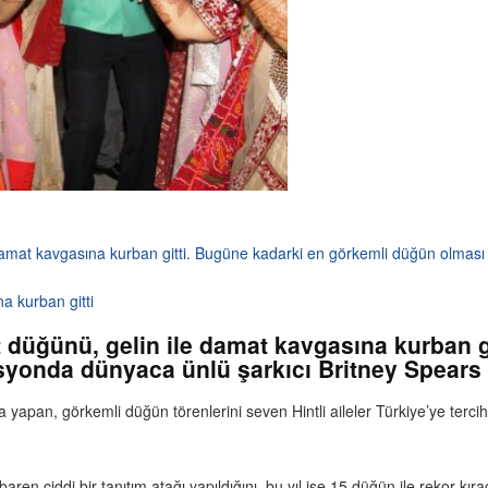
e damat kavgasına kurban gitti. Bugüne kadarki en görkemli düğün olmas
a kurban gitti
nt düğünü, gelin ile damat kavgasına kurban 
yonda dünyaca ünlü şarkıcı Britney Spears 
yapan, görkemli düğün törenlerini seven Hintli aileler Türkiye’ye terc
baren ciddi bir tanıtım atağı yapıldığını, bu yıl ise 15 düğün ile rekor kı