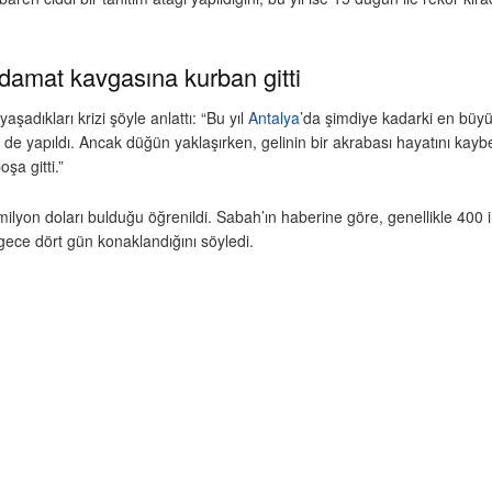
-damat kavgasına kurban gitti
şadıkları krizi şöyle anlattı: “Bu yıl
Antalya
’da şimdiye kadarki en büyü
de yapıldı. Ancak düğün yaklaşırken, gelinin bir akrabası hayatını kayb
şa gitti.”
ilyon doları bulduğu öğrenildi. Sabah’ın haberine göre, genellikle 400 
gece dört gün konaklandığını söyledi.