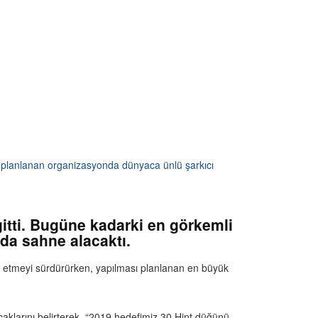
ı planlanan organizasyonda dünyaca ünlü şarkıcı
gitti. Bugüne kadarki en görkemli
da sahne alacaktı.
ih etmeyi sürdürürken, yapılması planlanan en büyük
racaklarını belirterek, “2019 hedefimiz 30 Hint düğünü