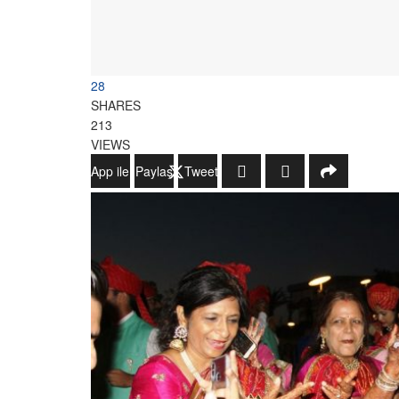
28
SHARES
213
VIEWS
WhatsApp ile Gönder
Paylaş
Tweetle