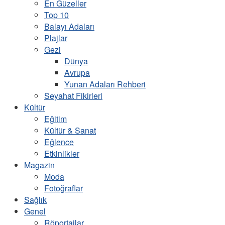
En Güzeller
Top 10
Balayı Adaları
Plajlar
Gezi
Dünya
Avrupa
Yunan Adaları Rehberi
Seyahat Fikirleri
Kültür
Eğitim
Kültür & Sanat
Eğlence
Etkinlikler
Magazin
Moda
Fotoğraflar
Sağlık
Genel
Röportajlar