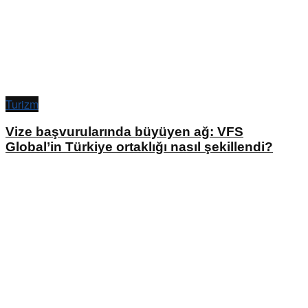
Turizm
Vize başvurularında büyüyen ağ: VFS
Global’in Türkiye ortaklığı nasıl şekillendi?