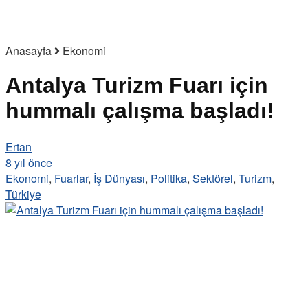
Anasayfa
Ekonomi
Antalya Turizm Fuarı için
hummalı çalışma başladı!
Ertan
8 yıl önce
Ekonomi
,
Fuarlar
,
İş Dünyası
,
Politika
,
Sektörel
,
Turizm
,
Türkiye