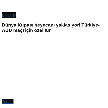
En iyiler
Dünya Kupası heyecanı yaklaşıyor! Türkiye-
ABD maçı için özel tur
Turizm