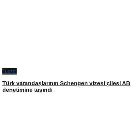
Turizm
Türk vatandaşlarının Schengen vizesi çilesi AB
denetimine taşındı