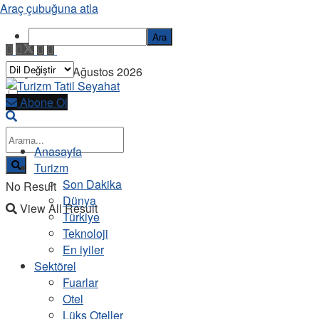
Araç çubuğuna atla
Ara
Perşembe, 6 Ağustos 2026
Abone Ol
Anasayfa
Turizm
Son Dakika
No Result
Dünya
View All Result
Türkiye
Teknoloji
En iyiler
Sektörel
Fuarlar
Otel
Lüks Oteller