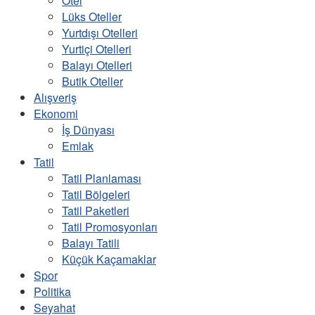
Otel
Lüks Oteller
Yurtdışı Otelleri
Yurtiçi Otelleri
Balayı Otelleri
Butik Oteller
Alışveriş
Ekonomi
İş Dünyası
Emlak
Tatil
Tatil Planlaması
Tatil Bölgeleri
Tatil Paketleri
Tatil Promosyonları
Balayı Tatili
Küçük Kaçamaklar
Spor
Politika
Seyahat