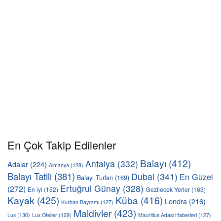
En Çok Takip Edilenler
Balayı
(412)
Antalya
(332)
Adalar
(224)
Almanya
(128)
Balayı Tatili
(381)
Dubai
(341)
En Güzel
Balayı Turları
(169)
Ertuğrul Günay
(328)
(272)
En iyi
(152)
Gezilecek Yerler
(163)
Kayak
(425)
Küba
(416)
Londra
(216)
Kurban Bayramı
(127)
Maldivler
(423)
Lux
(130)
Lux Oteller
(129)
Mauritius Adası Haberleri
(127)