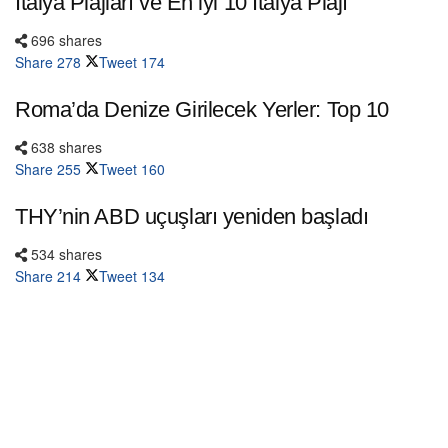
İtalya Plajları ve En iyi 10 İtalya Plajı
696 shares
Share
278
Tweet
174
Roma’da Denize Girilecek Yerler: Top 10
638 shares
Share
255
Tweet
160
THY’nin ABD uçuşları yeniden başladı
534 shares
Share
214
Tweet
134