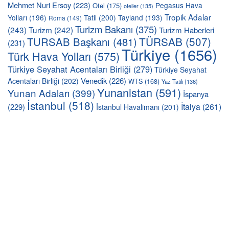
Mehmet Nuri Ersoy
(223)
Pegasus Hava
Otel
(175)
oteller
(135)
Tropik Adalar
Yolları
(196)
Tatil
(200)
Tayland
(193)
Roma
(149)
Turizm Bakanı
(375)
(243)
Turizm
(242)
Turizm Haberleri
TÜRSAB
(507)
TURSAB Başkanı
(481)
(231)
Türkiye
(1656)
Türk Hava Yolları
(575)
Türkiye Seyahat Acentaları Birliği
(279)
Türkiye Seyahat
Venedik
(226)
Acentaları Birliği
(202)
WTS
(168)
Yaz Tatili
(136)
Yunanistan
(591)
Yunan Adaları
(399)
İspanya
İstanbul
(518)
İtalya
(261)
(229)
İstanbul Havalimanı
(201)