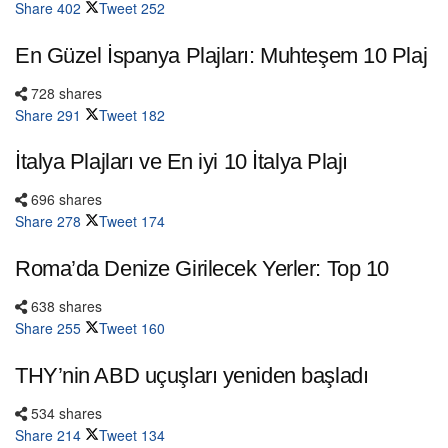
Share
402
Tweet
252
En Güzel İspanya Plajları: Muhteşem 10 Plaj
728 shares
Share
291
Tweet
182
İtalya Plajları ve En iyi 10 İtalya Plajı
696 shares
Share
278
Tweet
174
Roma’da Denize Girilecek Yerler: Top 10
638 shares
Share
255
Tweet
160
THY’nin ABD uçuşları yeniden başladı
534 shares
Share
214
Tweet
134