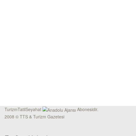
TurizmTatilSeyahat
Abonesidir.
2008 © TTS & Turizm Gazetesi