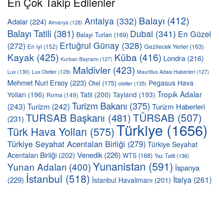
En Çok Takip Edilenler
Balayı
(412)
Antalya
(332)
Adalar
(224)
Almanya
(128)
Balayı Tatili
(381)
Dubai
(341)
En Güzel
Balayı Turları
(169)
Ertuğrul Günay
(328)
(272)
En iyi
(152)
Gezilecek Yerler
(163)
Kayak
(425)
Küba
(416)
Londra
(216)
Kurban Bayramı
(127)
Maldivler
(423)
Lux
(130)
Lux Oteller
(129)
Mauritius Adası Haberleri
(127)
Mehmet Nuri Ersoy
(223)
Pegasus Hava
Otel
(175)
oteller
(135)
Tropik Adalar
Yolları
(196)
Tatil
(200)
Tayland
(193)
Roma
(149)
Turizm Bakanı
(375)
(243)
Turizm
(242)
Turizm Haberleri
TÜRSAB
(507)
TURSAB Başkanı
(481)
(231)
Türkiye
(1656)
Türk Hava Yolları
(575)
Türkiye Seyahat Acentaları Birliği
(279)
Türkiye Seyahat
Venedik
(226)
Acentaları Birliği
(202)
WTS
(168)
Yaz Tatili
(136)
Yunanistan
(591)
Yunan Adaları
(400)
İspanya
İstanbul
(518)
İtalya
(261)
(229)
İstanbul Havalimanı
(201)