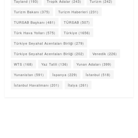
Tayland
(193)
Tropik Adalar
(243)
Turizm
(242)
Turizm Bakanı
(375)
Turizm Haberleri
(231)
TURSAB Başkanı
(481)
TÜRSAB
(507)
Türk Hava Yolları
(575)
Türkiye
(1656)
Türkiye Seyahat Acentaları Birliği
(279)
Türkiye Seyahat Acentaları Birliği
(202)
Venedik
(226)
WTS
(168)
Yaz Tatili
(136)
Yunan Adaları
(399)
Yunanistan
(591)
İspanya
(229)
İstanbul
(518)
İstanbul Havalimanı
(201)
İtalya
(261)