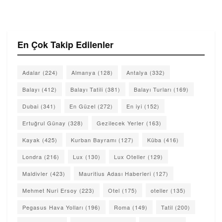
En Çok Takip Edilenler
Adalar
(224)
Almanya
(128)
Antalya
(332)
Balayı
(412)
Balayı Tatili
(381)
Balayı Turları
(169)
Dubai
(341)
En Güzel
(272)
En iyi
(152)
Ertuğrul Günay
(328)
Gezilecek Yerler
(163)
Kayak
(425)
Kurban Bayramı
(127)
Küba
(416)
Londra
(216)
Lux
(130)
Lux Oteller
(129)
Maldivler
(423)
Mauritius Adası Haberleri
(127)
Mehmet Nuri Ersoy
(223)
Otel
(175)
oteller
(135)
Pegasus Hava Yolları
(196)
Roma
(149)
Tatil
(200)