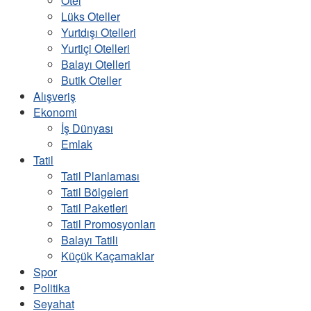
Otel
Lüks Oteller
Yurtdışı Otelleri
Yurtiçi Otelleri
Balayı Otelleri
Butik Oteller
Alışveriş
Ekonomi
İş Dünyası
Emlak
Tatil
Tatil Planlaması
Tatil Bölgeleri
Tatil Paketleri
Tatil Promosyonları
Balayı Tatili
Küçük Kaçamaklar
Spor
Politika
Seyahat