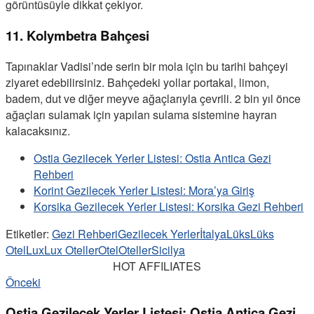
görüntüsüyle dikkat çekiyor.
11. Kolymbetra Bahçesi
Tapınaklar Vadisi’nde serin bir mola için bu tarihi bahçeyi
ziyaret edebilirsiniz. Bahçedeki yollar portakal, limon,
badem, dut ve diğer meyve ağaçlarıyla çevrili. 2 bin yıl önce
ağaçları sulamak için yapılan sulama sistemine hayran
kalacaksınız.
Ostia Gezilecek Yerler Listesi: Ostia Antica Gezi
Rehberi
Korint Gezilecek Yerler Listesi: Mora’ya Giriş
Korsika Gezilecek Yerler Listesi: Korsika Gezi Rehberi
Etiketler:
Gezi Rehberi
Gezilecek Yerler
İtalya
Lüks
Lüks
Otel
Lux
Lux Oteller
Otel
Oteller
Sicilya
HOT AFFILIATES
Önceki
Ostia Gezilecek Yerler Listesi: Ostia Antica Gezi