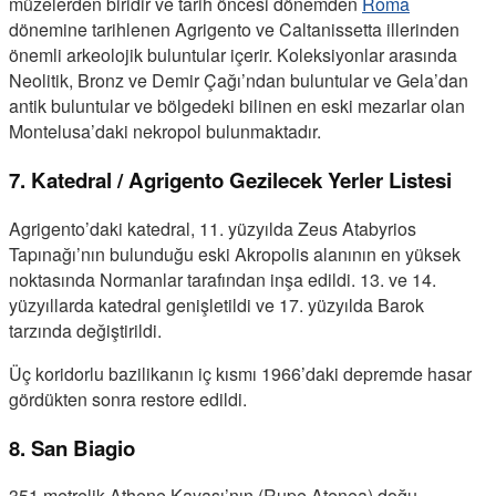
müzelerden biridir ve tarih öncesi dönemden
Roma
dönemine tarihlenen Agrigento ve Caltanissetta illerinden
önemli arkeolojik buluntular içerir. Koleksiyonlar arasında
Neolitik, Bronz ve Demir Çağı’ndan buluntular ve Gela’dan
antik buluntular ve bölgedeki bilinen en eski mezarlar olan
Montelusa’daki nekropol bulunmaktadır.
7. Katedral / Agrigento Gezilecek Yerler Listesi
Agrigento’daki katedral, 11. yüzyılda Zeus Atabyrios
Tapınağı’nın bulunduğu eski Akropolis alanının en yüksek
noktasında Normanlar tarafından inşa edildi. 13. ve 14.
yüzyıllarda katedral genişletildi ve 17. yüzyılda Barok
tarzında değiştirildi.
Üç koridorlu bazilikanın iç kısmı 1966’daki depremde hasar
gördükten sonra restore edildi.
8. San Biagio
351 metrelik Athene Kayası’nın (Rupe Atenea) doğu