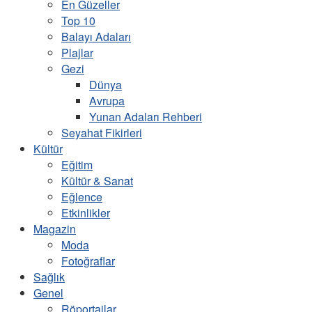
En Güzeller
Top 10
Balayı Adaları
Plajlar
Gezi
Dünya
Avrupa
Yunan Adaları Rehberi
Seyahat Fikirleri
Kültür
Eğitim
Kültür & Sanat
Eğlence
Etkinlikler
Magazin
Moda
Fotoğraflar
Sağlık
Genel
Röportajlar