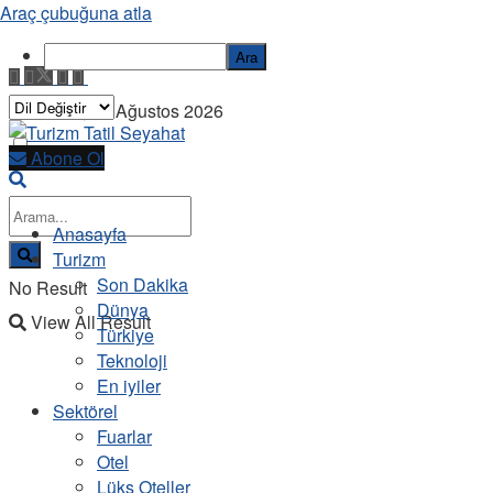
Araç çubuğuna atla
Ara
Pazartesi, 10 Ağustos 2026
Abone Ol
Anasayfa
Turizm
Son Dakika
No Result
Dünya
View All Result
Türkiye
Teknoloji
En iyiler
Sektörel
Fuarlar
Otel
Lüks Oteller