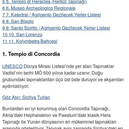
5
5. Tempio di Heracles (Herkül Tapınağı)
6
6. Museo Archeologico Regionale
7
7. Katedral / Agrigento Gezilecek Yerler Listesi
8
8. San Biagio
9
9. Santo Spirito / Agrigento Gezilecek Yerler Listesi
10
10. San Lorenzo
11
11. Kolymbetra Bahçesi
1. Tempio di Concordia
UNESCO
Dünya Mirası Listesi’nde yer alan Tapınaklar
Vadisi’nin tarihi MÖ 500 yılına kadar uzanır. Doğu
grubundaki tapınaklardan üçü üst üste duruyor ve akşamları
aydınlatılıyor.
Göz Atın: Sicilya Turları
Bunlardan en iyi korunmuş olan Concordia Tapınağı,
Atina’daki Hephaisteion ve Paestum’daki klasik Hera
Tapınağı ile Yunan dünyasının en mükemmel tapınakları
arasında gösteriliyor. Tapınak aynı zamanda Sicilya’daki en