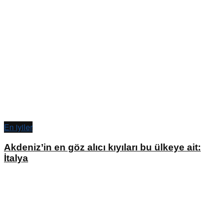
En iyiler
Akdeniz’in en göz alıcı kıyıları bu ülkeye ait:
İtalya