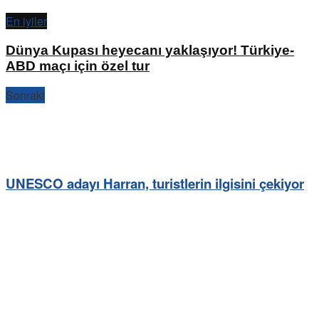
En iyiler
Dünya Kupası heyecanı yaklaşıyor! Türkiye-
ABD maçı için özel tur
Sonraki
UNESCO adayı Harran, turistlerin ilgisini çekiyor