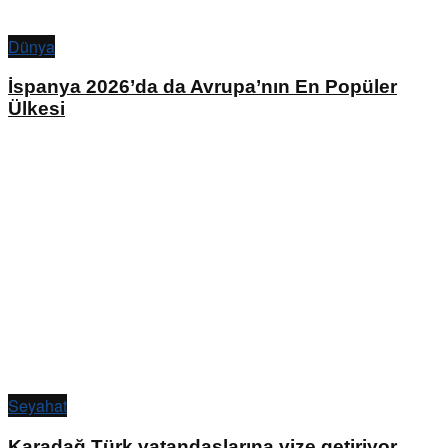
Dünya
İspanya 2026’da da Avrupa’nın En Popüler
Ülkesi
Seyahat
Karadağ Türk vatandaşlarına vize getiriyor