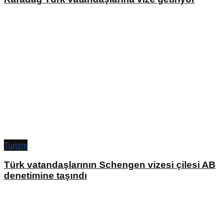
Turizm
Türk vatandaşlarının Schengen vizesi çilesi AB
denetimine taşındı