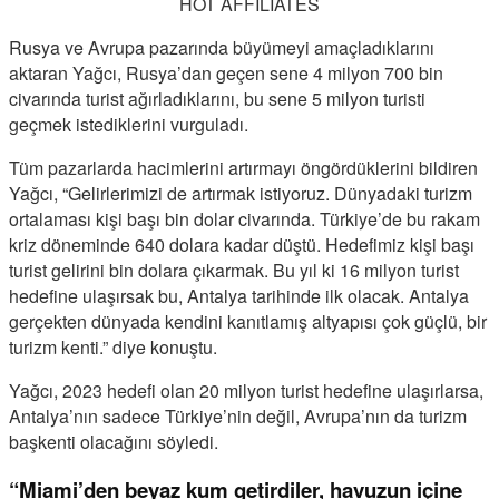
HOT AFFILIATES
Rusya ve Avrupa pazarında büyümeyi amaçladıklarını
aktaran Yağcı, Rusya’dan geçen sene 4 milyon 700 bin
civarında turist ağırladıklarını, bu sene 5 milyon turisti
geçmek istediklerini vurguladı.
Tüm pazarlarda hacimlerini artırmayı öngördüklerini bildiren
Yağcı, “Gelirlerimizi de artırmak istiyoruz. Dünyadaki turizm
ortalaması kişi başı bin dolar civarında. Türkiye’de bu rakam
kriz döneminde 640 dolara kadar düştü. Hedefimiz kişi başı
turist gelirini bin dolara çıkarmak. Bu yıl ki 16 milyon turist
hedefine ulaşırsak bu, Antalya tarihinde ilk olacak. Antalya
gerçekten dünyada kendini kanıtlamış altyapısı çok güçlü, bir
turizm kenti.” diye konuştu.
Yağcı, 2023 hedefi olan 20 milyon turist hedefine ulaşırlarsa,
Antalya’nın sadece Türkiye’nin değil, Avrupa’nın da turizm
başkenti olacağını söyledi.
“Miami’den beyaz kum getirdiler, havuzun içine