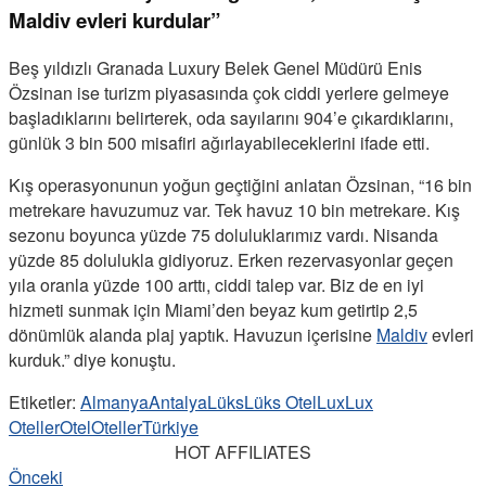
Maldiv evleri kurdular”
Beş yıldızlı Granada Luxury Belek Genel Müdürü Enis
Özsinan ise turizm piyasasında çok ciddi yerlere gelmeye
başladıklarını belirterek, oda sayılarını 904’e çıkardıklarını,
günlük 3 bin 500 misafiri ağırlayabileceklerini ifade etti.
Kış operasyonunun yoğun geçtiğini anlatan Özsinan, “16 bin
metrekare havuzumuz var. Tek havuz 10 bin metrekare. Kış
sezonu boyunca yüzde 75 doluluklarımız vardı. Nisanda
yüzde 85 dolulukla gidiyoruz. Erken rezervasyonlar geçen
yıla oranla yüzde 100 arttı, ciddi talep var. Biz de en iyi
hizmeti sunmak için Miami’den beyaz kum getirtip 2,5
dönümlük alanda plaj yaptık. Havuzun içerisine
Maldiv
evleri
kurduk.” diye konuştu.
Etiketler:
Almanya
Antalya
Lüks
Lüks Otel
Lux
Lux
Oteller
Otel
Oteller
Türkiye
HOT AFFILIATES
Önceki