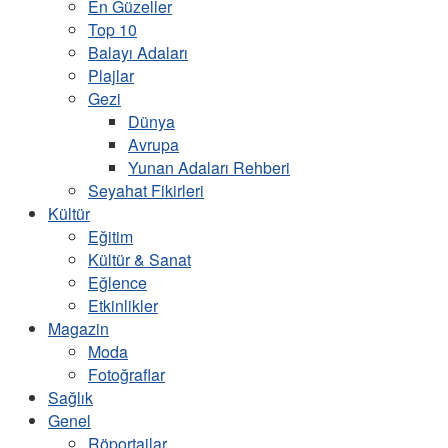
En Güzeller
Top 10
Balayı Adaları
Plajlar
Gezi
Dünya
Avrupa
Yunan Adaları Rehberi
Seyahat Fikirleri
Kültür
Eğitim
Kültür & Sanat
Eğlence
Etkinlikler
Magazin
Moda
Fotoğraflar
Sağlık
Genel
Röportajlar