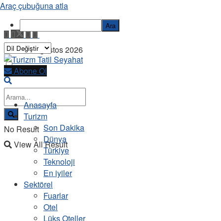
Araç çubuğuna atla
Ara
Pazar, 9 Ağustos 2026
Abone Ol
Anasayfa
Turizm
Son Dakika
No Result
Dünya
View All Result
Türkiye
Teknoloji
En iyiler
Sektörel
Fuarlar
Otel
Lüks Oteller