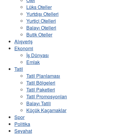
Otel
Lüks Oteller
Yurtdışı Otelleri
Yurtiçi Otelleri
Balayı Otelleri
Butik Oteller
Alışveriş
Ekonomi
İş Dünyası
Emlak
Tatil
Tatil Planlaması
Tatil Bölgeleri
Tatil Paketleri
Tatil Promosyonları
Balayı Tatili
Küçük Kaçamaklar
Spor
Politika
Seyahat