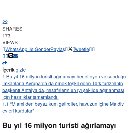
22
SHARES
173
VIEWS
WhatsApp ile Gönder
Paylaş
Tweetle
İçerik
gizle
1
Bu yıl 16 milyon turisti ağırlamayı hedefleyen ve sunduğu
imkanlarla Avrupa’da da örnek teşkil eden Türk turizminin
başkenti Antalya’da, misafirlerin en iyi şekilde ağırlanması
için hazırlıklar tamamlandı.
1.1
“Miami’den beyaz kum getirdiler, havuzun içine Maldiv
evleri kurdular”
Bu yıl 16 milyon turisti ağırlamayı