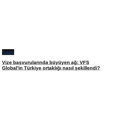
Turizm
Vize başvurularında büyüyen ağ: VFS
Global’in Türkiye ortaklığı nasıl şekillendi?