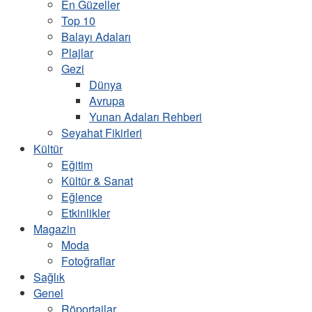
En Güzeller
Top 10
Balayı Adaları
Plajlar
Gezi
Dünya
Avrupa
Yunan Adaları Rehberi
Seyahat Fikirleri
Kültür
Eğitim
Kültür & Sanat
Eğlence
Etkinlikler
Magazin
Moda
Fotoğraflar
Sağlık
Genel
Röportajlar