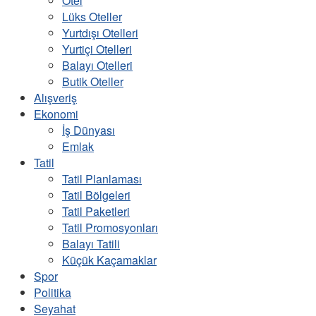
Otel
Lüks Oteller
Yurtdışı Otelleri
Yurtiçi Otelleri
Balayı Otelleri
Butik Oteller
Alışveriş
Ekonomi
İş Dünyası
Emlak
Tatil
Tatil Planlaması
Tatil Bölgeleri
Tatil Paketleri
Tatil Promosyonları
Balayı Tatili
Küçük Kaçamaklar
Spor
Politika
Seyahat