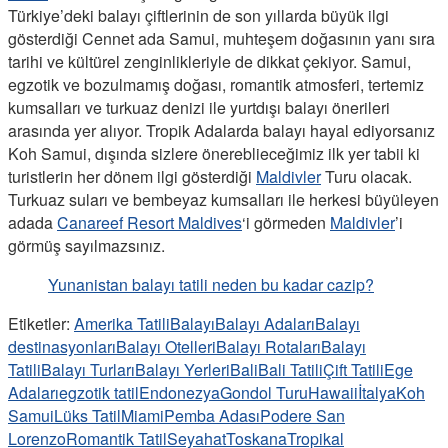
Türkiye’deki balayı çiftlerinin de son yıllarda büyük ilgi
gösterdiği Cennet ada Samui, muhteşem doğasının yanı sıra
tarihi ve kültürel zenginlikleriyle de dikkat çekiyor. Samui,
egzotik ve bozulmamış doğası, romantik atmosferi, tertemiz
kumsalları ve turkuaz denizi ile yurtdışı balayı önerileri
arasında yer alıyor. Tropik Adalarda balayı hayal ediyorsanız
Koh Samui, dışında sizlere önereblieceğimiz ilk yer tabii ki
turistlerin her dönem ilgi gösterdiği
Maldivler
Turu olacak.
Turkuaz suları ve bembeyaz kumsalları ile herkesi büyüleyen
adada
Canareef Resort Maldives
‘i görmeden
Maldivler
’i
görmüş sayılmazsınız.
Yunanistan balayı tatili neden bu kadar cazip?
Etiketler:
Amerika Tatili
Balayı
Balayı Adaları
Balayı
destinasyonları
Balayı Otelleri
Balayı Rotaları
Balayı
Tatili
Balayı Turları
Balayı Yerleri
Bali
Bali Tatili
Çift Tatili
Ege
Adaları
egzotik tatil
Endonezya
Gondol Turu
Hawaii
İtalya
Koh
Samui
Lüks Tatil
Miami
Pemba Adası
Podere San
Lorenzo
Romantik Tatil
Seyahat
Toskana
Tropikal