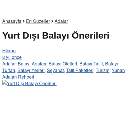
Anasayfa
En Güzeller
Adalar
Yurt Dışı Balayı Önerileri
Hicran
8 yıl önce
Adalar
,
Balayı Adaları
,
Balayı Otelleri
,
Balayı Tatili
,
Balayı
Turları
,
Balayı Yerleri
,
Seyahat
,
Tatil Paketleri
,
Turizm
,
Yunan
Adaları Rehberi