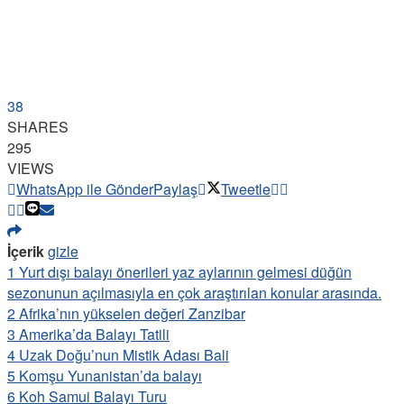
38
SHARES
295
VIEWS
WhatsApp ile Gönder
Paylaş
Tweetle
İçerik
gizle
1
Yurt dışı balayı önerileri yaz aylarının gelmesi düğün
sezonunun açılmasıyla en çok araştırılan konular arasında.
2
Afrika’nın yükselen değeri Zanzibar
3
Amerika’da Balayı Tatili
4
Uzak Doğu’nun Mistik Adası Bali
5
Komşu Yunanistan’da balayı
6
Koh Samui Balayı Turu