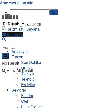
Araç çubuğuna atla
Ara
Cuma, 7 Ağustos 2026
Abone Ol
Anasayfa
Turizm
Son Dakika
No Result
Dünya
View All Result
Türkiye
Teknoloji
En iyiler
Sektörel
Fuarlar
Otel
Lüks Oteller