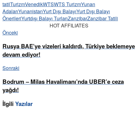
tatil
Turizm
Venedik
WTS
WTS Turizm
Yunan
Adaları
Yunanistan
Yurt Dışı Balayı
Yurt Dışı Balayı
Önerileri
Yurtdışı Balayı Turları
Zanzibar
Zanzibar Tatili
HOT AFFILIATES
Önceki
Rusya BAE’ye vizeleri kaldırdı, Türkiye beklemeye
devam ediyor!
Sonraki
Bodrum – Milas Havalimanı’nda UBER’e ceza
yağdı!
İlgili
Yazılar