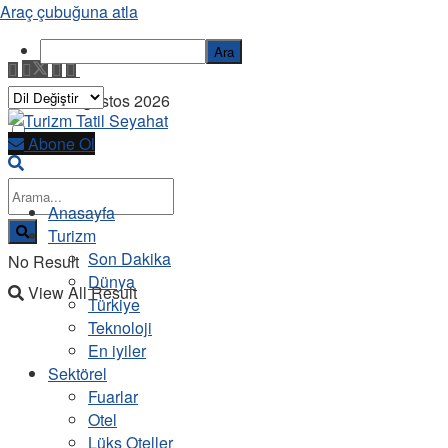
Araç çubuğuna atla
Ara
Cuma, 7 Ağustos 2026
Abone Ol
Anasayfa
Turizm
Son Dakika
No Result
Dünya
View All Result
Türkiye
Teknoloji
En iyiler
Sektörel
Fuarlar
Otel
Lüks Oteller