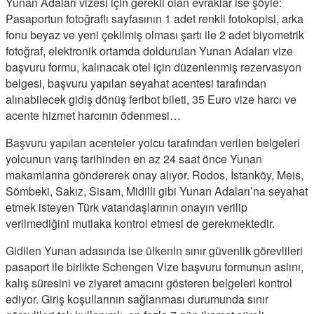
Yunan Adaları vizesi için gerekli olan evraklar ise şöyle:
Pasaportun fotoğraflı sayfasının 1 adet renkli fotokopisi, arka
fonu beyaz ve yeni çekilmiş olması şartı ile 2 adet biyometrik
fotoğraf, elektronik ortamda doldurulan Yunan Adaları vize
başvuru formu, kalınacak otel için düzenlenmiş rezervasyon
belgesi, başvuru yapılan seyahat acentesi tarafından
alınabilecek gidiş dönüş feribot bileti, 35 Euro vize harcı ve
acente hizmet harcının ödenmesi…
Başvuru yapılan acenteler yolcu tarafından verilen belgeleri
yolcunun varış tarihinden en az 24 saat önce Yunan
makamlarına göndererek onay alıyor. Rodos, İstanköy, Meis,
Sömbeki, Sakız, Sisam, Midilli gibi Yunan Adaları’na seyahat
etmek isteyen Türk vatandaşlarının onayın verilip
verilmediğini mutlaka kontrol etmesi de gerekmektedir.
Gidilen Yunan adasında ise ülkenin sınır güvenlik görevlileri
pasaport ile birlikte Schengen Vize başvuru formunun aslını,
kalış süresini ve ziyaret amacını gösteren belgeleri kontrol
ediyor. Giriş koşullarının sağlanması durumunda sınır