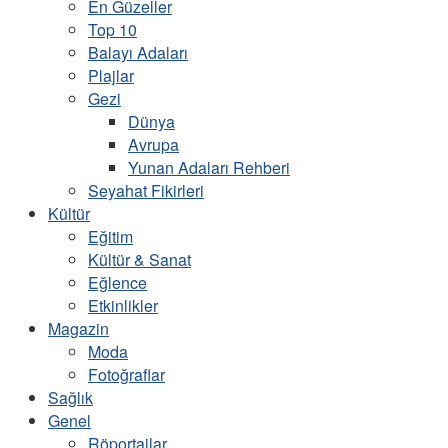
En Güzeller
Top 10
Balayı Adaları
Plajlar
Gezi
Dünya
Avrupa
Yunan Adaları Rehberi
Seyahat Fikirleri
Kültür
Eğitim
Kültür & Sanat
Eğlence
Etkinlikler
Magazin
Moda
Fotoğraflar
Sağlık
Genel
Röportajlar