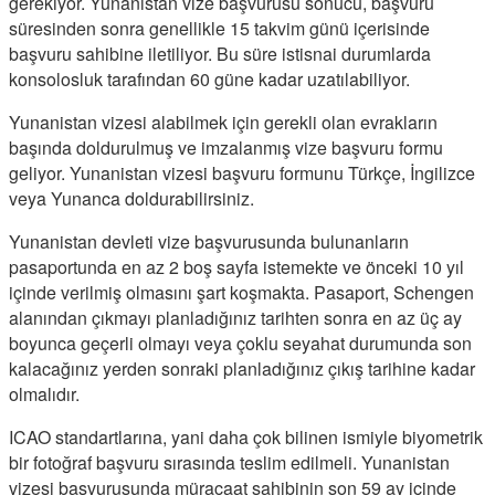
gerekiyor. Yunanistan vize başvurusu sonucu, başvuru
süresinden sonra genellikle 15 takvim günü içerisinde
başvuru sahibine iletiliyor. Bu süre istisnai durumlarda
konsolosluk tarafından 60 güne kadar uzatılabiliyor.
Yunanistan vizesi alabilmek için gerekli olan evrakların
başında doldurulmuş ve imzalanmış vize başvuru formu
geliyor. Yunanistan vizesi başvuru formunu Türkçe, İngilizce
veya Yunanca doldurabilirsiniz.
Yunanistan devleti vize başvurusunda bulunanların
pasaportunda en az 2 boş sayfa istemekte ve önceki 10 yıl
içinde verilmiş olmasını şart koşmakta. Pasaport, Schengen
alanından çıkmayı planladığınız tarihten sonra en az üç ay
boyunca geçerli olmayı veya çoklu seyahat durumunda son
kalacağınız yerden sonraki planladığınız çıkış tarihine kadar
olmalıdır.
ICAO standartlarına, yani daha çok bilinen ismiyle biyometrik
bir fotoğraf başvuru sırasında teslim edilmeli. Yunanistan
vizesi başvurusunda müracaat sahibinin son 59 ay içinde