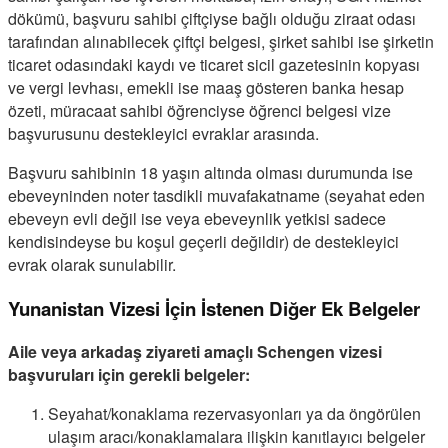
dökümü, başvuru sahibi çiftçiyse bağlı olduğu ziraat odası
tarafından alınabilecek çiftçi belgesi, şirket sahibi ise şirketin
ticaret odasındaki kaydı ve ticaret sicil gazetesinin kopyası
ve vergi levhası, emekli ise maaş gösteren banka hesap
özeti, müracaat sahibi öğrenciyse öğrenci belgesi vize
başvurusunu destekleyici evraklar arasında.
Başvuru sahibinin 18 yaşın altında olması durumunda ise
ebeveyninden noter tasdikli muvafakatname (seyahat eden
ebeveyn evli değil ise veya ebeveynlik yetkisi sadece
kendisindeyse bu koşul geçerli değildir) de destekleyici
evrak olarak sunulabilir.
Yunanistan Vizesi İçin İstenen Diğer Ek Belgeler
Aile veya arkadaş ziyareti amaçlı Schengen vizesi
başvuruları için gerekli belgeler:
Seyahat/konaklama rezervasyonları ya da öngörülen
ulaşım aracı/konaklamalara ilişkin kanıtlayıcı belgeler