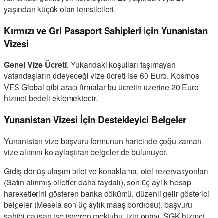
yaşından küçük olan temsilcileri.
Kırmızı ve Gri Pasaport Sahipleri için Yunanistan
Vizesi
Genel Vize Ücreti
, Yukarıdaki koşulları taşımayan
vatandaşların ödeyeceği vize ücreti ise 60 Euro. Kosmos,
VFS Global gibi aracı firmalar bu ücretin üzerine 20 Euro
hizmet bedeli eklemektedir.
Yunanistan Vizesi İçin Destekleyici Belgeler
Yunanistan vize başvuru formunun haricinde çoğu zaman
vize alımını kolaylaştıran belgeler de bulunuyor.
Gidiş dönüş ulaşım bilet ve konaklama, otel rezervasyonları
(Satın alınmış biletler daha faydalı), son üç aylık hesap
hareketlerini gösteren banka dökümü, düzenli gelir gösterici
belgeler (Mesela son üç aylık maaş bordrosu), başvuru
sahibi çalışan ise işveren mektubu, izin onayı, SGK hizmet