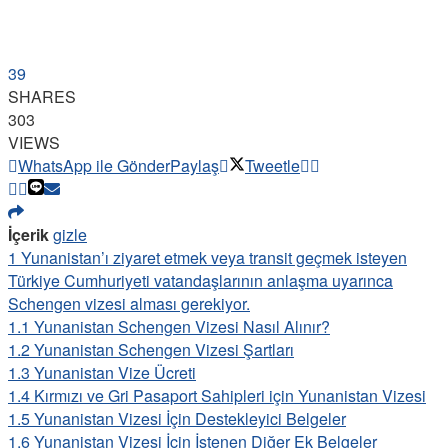
39
SHARES
303
VIEWS
WhatsApp ile Gönder
Paylaş
Tweetle
İçerik
gizle
1
Yunanistan’ı ziyaret etmek veya transit geçmek isteyen
Türkiye Cumhuriyeti vatandaşlarının anlaşma uyarınca
Schengen vizesi alması gerekiyor.
1.1
Yunanistan Schengen Vizesi Nasıl Alınır?
1.2
Yunanistan Schengen Vizesi Şartları
1.3
Yunanistan Vize Ücreti
1.4
Kırmızı ve Gri Pasaport Sahipleri için Yunanistan Vizesi
1.5
Yunanistan Vizesi İçin Destekleyici Belgeler
1.6
Yunanistan Vizesi İçin İstenen Diğer Ek Belgeler