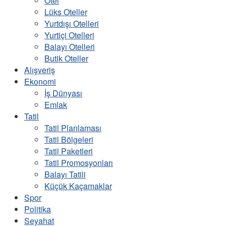
Otel
Lüks Oteller
Yurtdışı Otelleri
Yurtiçi Otelleri
Balayı Otelleri
Butik Oteller
Alışveriş
Ekonomi
İş Dünyası
Emlak
Tatil
Tatil Planlaması
Tatil Bölgeleri
Tatil Paketleri
Tatil Promosyonları
Balayı Tatili
Küçük Kaçamaklar
Spor
Politika
Seyahat