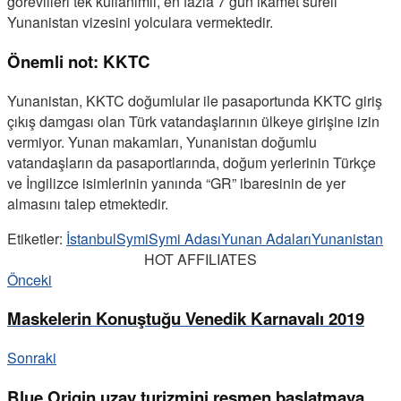
görevlileri tek kullanımlı, en fazla 7 gün ikamet süreli
Yunanistan vizesini yolculara vermektedir.
Önemli not: KKTC
Yunanistan, KKTC doğumlular ile pasaportunda KKTC giriş
çıkış damgası olan Türk vatandaşlarının ülkeye girişine izin
vermiyor. Yunan makamları, Yunanistan doğumlu
vatandaşların da pasaportlarında, doğum yerlerinin Türkçe
ve İngilizce isimlerinin yanında “GR” ibaresinin de yer
almasını talep etmektedir.
Etiketler:
İstanbul
Symi
Symi Adası
Yunan Adaları
Yunanistan
HOT AFFILIATES
Önceki
Maskelerin Konuştuğu Venedik Karnavalı 2019
Sonraki
Blue Origin uzay turizmini resmen başlatmaya