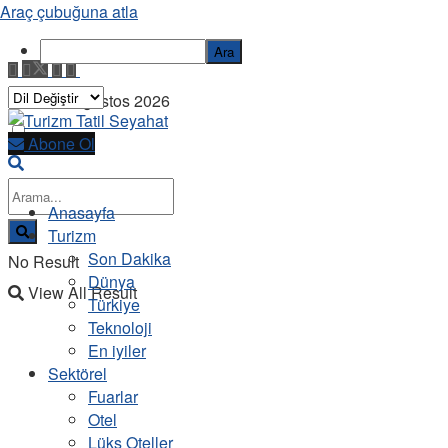
Araç çubuğuna atla
Ara
Cuma, 7 Ağustos 2026
Abone Ol
Anasayfa
Turizm
Son Dakika
No Result
Dünya
View All Result
Türkiye
Teknoloji
En iyiler
Sektörel
Fuarlar
Otel
Lüks Oteller