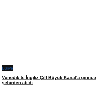
Dünya
Venedik’te İngiliz Çift Büyük Kanal’a girince
şehirden atıldı