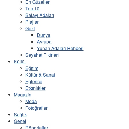
En Güzeller
Top 10
Balayı Adaları
Plajlar
Gezi
Dünya
Avrupa
Yunan Adaları Rehberi
Seyahat Fikirleri
Kültür
Eğitim
Kültür & Sanat
Eğlence
Etkinlikler
Magazin
Moda
Fotoğraflar
Sağlık
Genel
Röportajlar