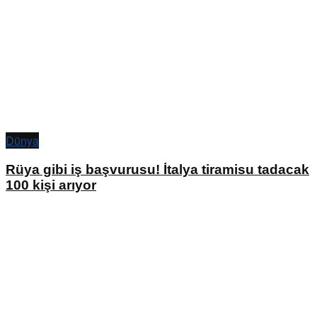
Dünya
Rüya gibi iş başvurusu! İtalya tiramisu tadacak
100 kişi arıyor