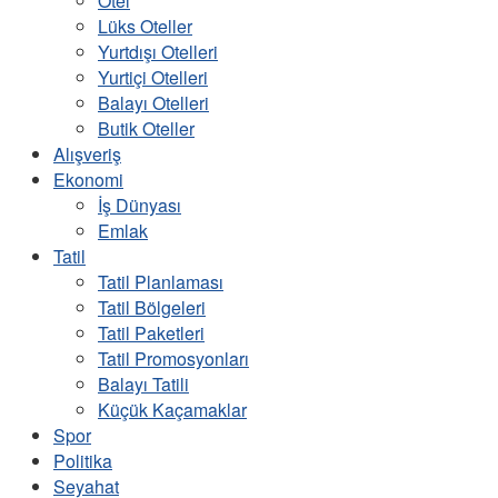
Otel
Lüks Oteller
Yurtdışı Otelleri
Yurtiçi Otelleri
Balayı Otelleri
Butik Oteller
Alışveriş
Ekonomi
İş Dünyası
Emlak
Tatil
Tatil Planlaması
Tatil Bölgeleri
Tatil Paketleri
Tatil Promosyonları
Balayı Tatili
Küçük Kaçamaklar
Spor
Politika
Seyahat