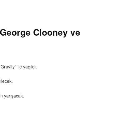
ni George Clooney ve
ravity” ile yapıldı.
ilecek.
in yarışacak.