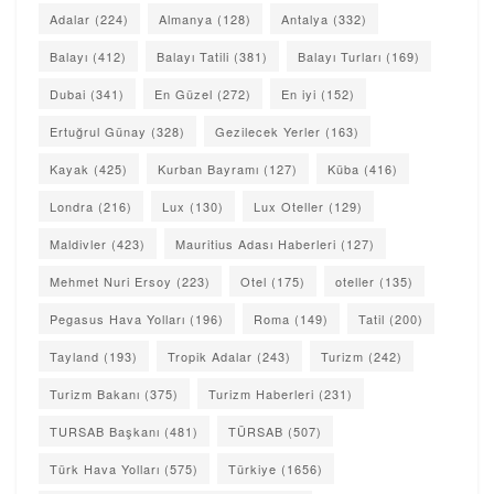
Adalar
(224)
Almanya
(128)
Antalya
(332)
Balayı
(412)
Balayı Tatili
(381)
Balayı Turları
(169)
Dubai
(341)
En Güzel
(272)
En iyi
(152)
Ertuğrul Günay
(328)
Gezilecek Yerler
(163)
Kayak
(425)
Kurban Bayramı
(127)
Küba
(416)
Londra
(216)
Lux
(130)
Lux Oteller
(129)
Maldivler
(423)
Mauritius Adası Haberleri
(127)
Mehmet Nuri Ersoy
(223)
Otel
(175)
oteller
(135)
Pegasus Hava Yolları
(196)
Roma
(149)
Tatil
(200)
Tayland
(193)
Tropik Adalar
(243)
Turizm
(242)
Turizm Bakanı
(375)
Turizm Haberleri
(231)
TURSAB Başkanı
(481)
TÜRSAB
(507)
Türk Hava Yolları
(575)
Türkiye
(1656)