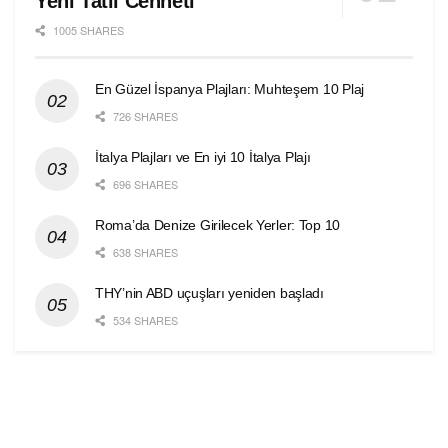
Yeni Tatil Cenneti
1005 SHARES
En Güzel İspanya Plajları: Muhteşem 10 Plaj
726 SHARES
İtalya Plajları ve En iyi 10 İtalya Plajı
696 SHARES
Roma’da Denize Girilecek Yerler: Top 10
638 SHARES
THY’nin ABD uçuşları yeniden başladı
534 SHARES