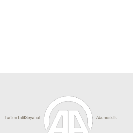
TurizmTatilSeyahat
Abonesidir.