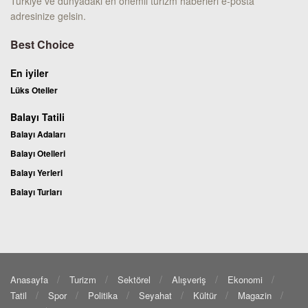
Türkiye ve dünyadaki en önemli turizm haberleri e-posta
adresinize gelsin.
Best Choice
En iyiler
Lüks Oteller
Balayı Tatili
Balayı Adaları
Balayı Otelleri
Balayı Yerleri
Balayı Turları
Anasayfa
Turizm
Sektörel
Alışveriş
Ekonomi
Tatil
Spor
Politika
Seyahat
Kültür
Magazin