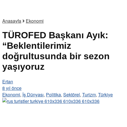
Anasayfa
Ekonomi
TÜROFED Başkanı Ayık:
“Beklentilerimiz
doğrultusunda bir sezon
yaşıyoruz
Ertan
8 yıl önce
Ekonomi
,
İş Dünyası
,
Politika
,
Sektörel
,
Turizm
,
Türkiye