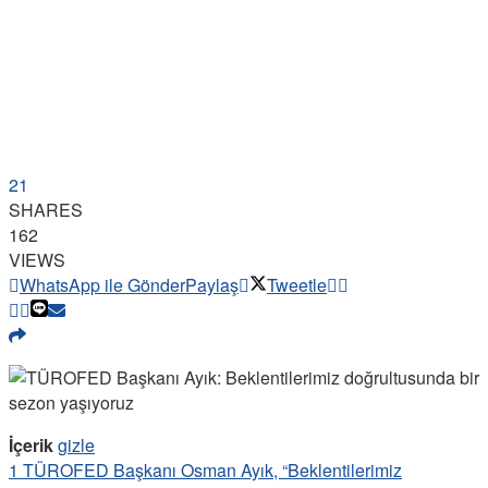
21
SHARES
162
VIEWS
WhatsApp ile Gönder
Paylaş
Tweetle
İçerik
gizle
1
TÜROFED Başkanı Osman Ayık, “Beklentilerimiz