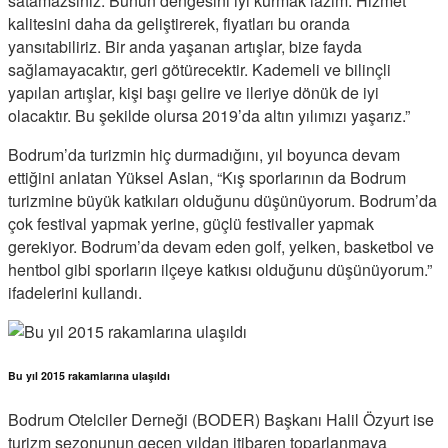
satamazsınız. Bunun dengesini iyi kurmak lazım. Hizmet
kalitesini daha da geliştirerek, fiyatları bu oranda
yansıtabiliriz. Bir anda yaşanan artışlar, bize fayda
sağlamayacaktır, geri götürecektir. Kademeli ve bilinçli
yapılan artışlar, kişi başı gelire ve ileriye dönük de iyi
olacaktır. Bu şekilde olursa 2019’da altın yılımızı yaşarız.”
Bodrum’da turizmin hiç durmadığını, yıl boyunca devam
ettiğini anlatan Yüksel Aslan, “Kış sporlarının da Bodrum
turizmine büyük katkıları olduğunu düşünüyorum. Bodrum’da
çok festival yapmak yerine, güçlü festivaller yapmak
gerekiyor. Bodrum’da devam eden golf, yelken, basketbol ve
hentbol gibi sporların ilçeye katkısı olduğunu düşünüyorum.”
ifadelerini kullandı.
Bu yıl 2015 rakamlarına ulaşıldı
Bodrum Otelciler Derneği (BODER) Başkanı Halil Özyurt ise
turizm sezonunun geçen yıldan itibaren toparlanmaya