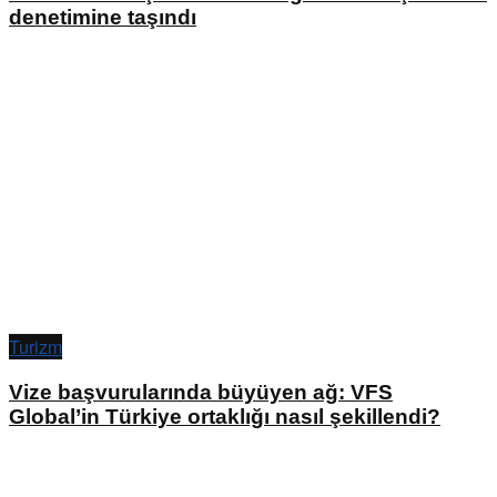
denetimine taşındı
Turizm
Vize başvurularında büyüyen ağ: VFS
Global’in Türkiye ortaklığı nasıl şekillendi?