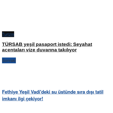
Turizm
TÜRSAB yeşil pasaport istedi: Seyahat
acentaları vize duvarına takılıyor
Sonraki
Fethiye Yeşil Vadi'deki su üstünde sıra dışı tatil
imkanı ilgi çekiyor!