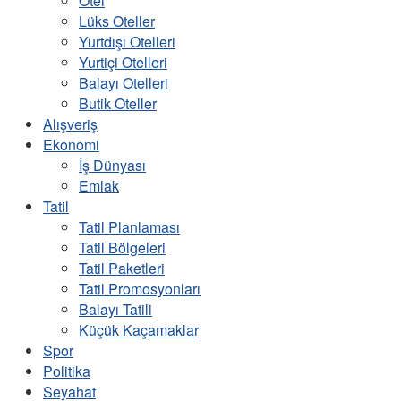
Otel
Lüks Oteller
Yurtdışı Otelleri
Yurtiçi Otelleri
Balayı Otelleri
Butik Oteller
Alışveriş
Ekonomi
İş Dünyası
Emlak
Tatil
Tatil Planlaması
Tatil Bölgeleri
Tatil Paketleri
Tatil Promosyonları
Balayı Tatili
Küçük Kaçamaklar
Spor
Politika
Seyahat