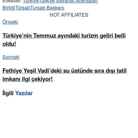
Etiketler:
Türkiye
Türkiye Seyahat Acentaları
Birliği
Türsab
Tursab Başkanı
HOT AFFILIATES
Önceki
Türkiye’nin Temmuz ayındaki turizm geliri belli
oldu!
Sonraki
Fethiye Yeşil Vadi’deki su üstünde sıra dışı tatil
imkanı ilgi çekiyor!
İlgili
Yazılar