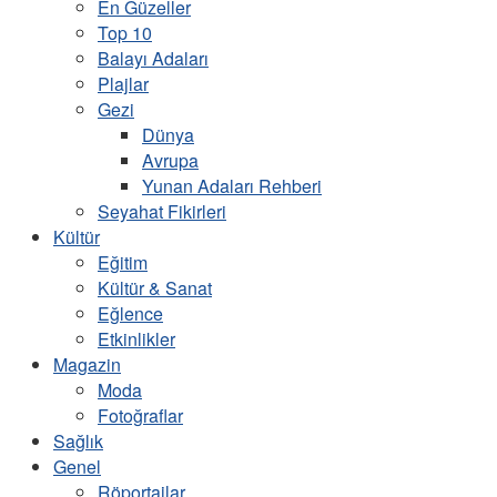
En Güzeller
Top 10
Balayı Adaları
Plajlar
Gezi
Dünya
Avrupa
Yunan Adaları Rehberi
Seyahat Fikirleri
Kültür
Eğitim
Kültür & Sanat
Eğlence
Etkinlikler
Magazin
Moda
Fotoğraflar
Sağlık
Genel
Röportajlar