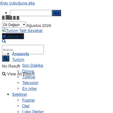
Araç çubuğuna atla
Ara
Pazartesi, 10 Ağustos 2026
Abone Ol
Anasayfa
Turizm
Son Dakika
No Result
Dünya
View All Result
Türkiye
Teknoloji
En iyiler
Sektörel
Fuarlar
Otel
Lüks Oteller