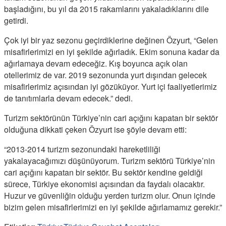
başladığını, bu yıl da 2015 rakamlarını yakaladıklarını dile
getirdi.
Çok iyi bir yaz sezonu geçirdiklerine değinen Özyurt, “Gelen
misafirlerimizi en iyi şekilde ağırladık. Ekim sonuna kadar da
ağırlamaya devam edeceğiz. Kış boyunca açık olan
otellerimiz de var. 2019 sezonunda yurt dışından gelecek
misafirlerimiz açısından iyi gözüküyor. Yurt içi faaliyetlerimiz
de tanıtımlarla devam edecek.” dedi.
Turizm sektörünün Türkiye’nin cari açığını kapatan bir sektör
olduğuna dikkati çeken Özyurt ise şöyle devam etti:
“2013-2014 turizm sezonundaki hareketliliği
yakalayacağımızı düşünüyorum. Turizm sektörü Türkiye’nin
cari açığını kapatan bir sektör. Bu sektör kendine geldiği
sürece, Türkiye ekonomisi açısından da faydalı olacaktır.
Huzur ve güvenliğin olduğu yerden turizm olur. Onun içinde
bizim gelen misafirlerimizi en iyi şekilde ağırlamamız gerekir.”