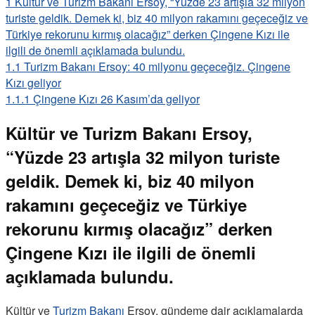
1
Kültür ve Turizm Bakanı Ersoy, “Yüzde 23 artışla 32 milyon
turiste geldik. Demek ki, biz 40 milyon rakamını geçeceğiz ve
Türkiye rekorunu kırmış olacağız” derken Çingene Kızı ile
ilgili de önemli açıklamada bulundu.
1.1
Turizm Bakanı Ersoy: 40 milyonu geçeceğiz. Çingene
Kızı geliyor
1.1.1
Çingene Kızı 26 Kasım’da geliyor
Kültür ve Turizm Bakanı Ersoy,
“Yüzde 23 artışla 32 milyon turiste
geldik. Demek ki, biz 40 milyon
rakamını geçeceğiz ve Türkiye
rekorunu kırmış olacağız” derken
Çingene Kızı ile ilgili de önemli
açıklamada bulundu.
Kültür ve
Turizm Bakanı
Ersoy, gündeme dair açıklamalarda