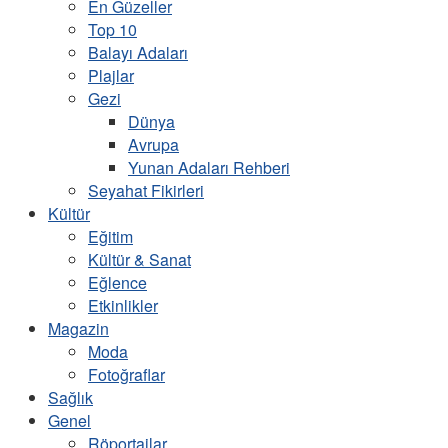
En Güzeller
Top 10
Balayı Adaları
Plajlar
Gezi
Dünya
Avrupa
Yunan Adaları Rehberi
Seyahat Fikirleri
Kültür
Eğitim
Kültür & Sanat
Eğlence
Etkinlikler
Magazin
Moda
Fotoğraflar
Sağlık
Genel
Röportajlar