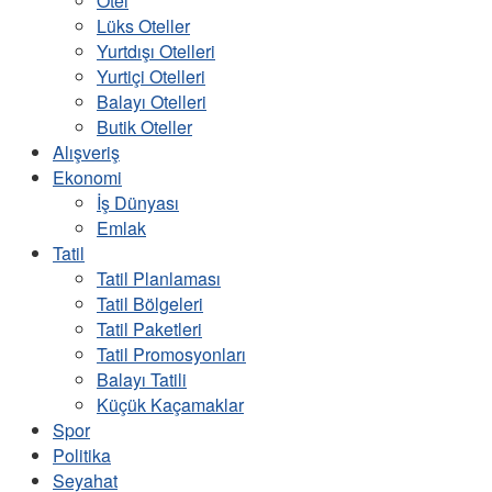
Otel
Lüks Oteller
Yurtdışı Otelleri
Yurtiçi Otelleri
Balayı Otelleri
Butik Oteller
Alışveriş
Ekonomi
İş Dünyası
Emlak
Tatil
Tatil Planlaması
Tatil Bölgeleri
Tatil Paketleri
Tatil Promosyonları
Balayı Tatili
Küçük Kaçamaklar
Spor
Politika
Seyahat