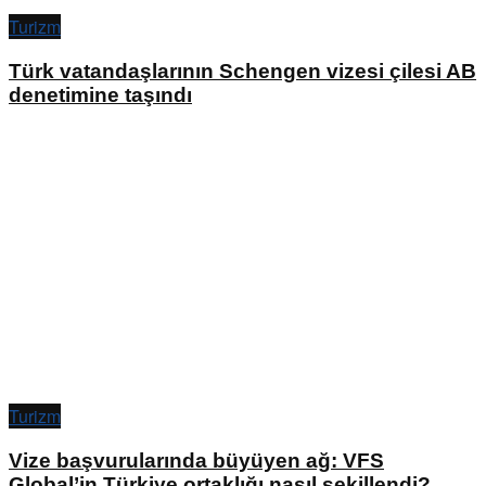
Turizm
Türk vatandaşlarının Schengen vizesi çilesi AB
denetimine taşındı
Turizm
Vize başvurularında büyüyen ağ: VFS
Global’in Türkiye ortaklığı nasıl şekillendi?