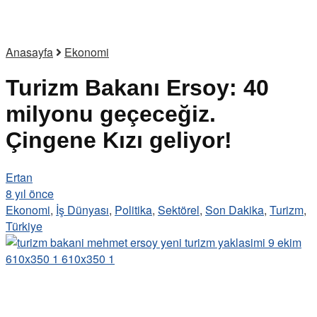
Anasayfa
Ekonomi
Turizm Bakanı Ersoy: 40
milyonu geçeceğiz.
Çingene Kızı geliyor!
Ertan
8 yıl önce
Ekonomi
,
İş Dünyası
,
Politika
,
Sektörel
,
Son Dakika
,
Turizm
,
Türkiye