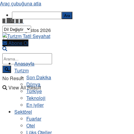
Araç çubuğuna atla
Ara
Cuma, 7 Ağustos 2026
Abone Ol
Anasayfa
Turizm
Son Dakika
No Result
Dünya
View All Result
Türkiye
Teknoloji
En iyiler
Sektörel
Fuarlar
Otel
Lüks Oteller