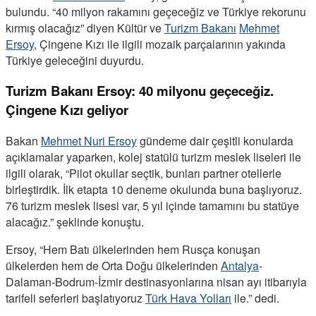
bulundu. “40 milyon rakamını geçeceğiz ve Türkiye rekorunu
kırmış olacağız” diyen Kültür ve
Turizm Bakanı
Mehmet
Ersoy
, Çingene Kızı ile ilgili mozaik parçalarının yakında
Türkiye geleceğini duyurdu.
Turizm Bakanı Ersoy: 40 milyonu geçeceğiz.
Çingene Kızı geliyor
Bakan
Mehmet Nuri Ersoy
gündeme dair çeşitli konularda
açıklamalar yaparken, kolej statülü turizm meslek liseleri ile
ilgili olarak, “Pilot okullar seçtik, bunları partner otellerle
birleştirdik. İlk etapta 10 deneme okulunda buna başlıyoruz.
76 turizm meslek lisesi var, 5 yıl içinde tamamını bu statüye
alacağız.” şeklinde konuştu.
Ersoy, “Hem Batı ülkelerinden hem Rusça konuşan
ülkelerden hem de Orta Doğu ülkelerinden
Antalya
-
Dalaman-Bodrum-İzmir destinasyonlarına nisan ayı itibarıyla
tarifeli seferleri başlatıyoruz
Türk Hava Yolları
ile.” dedi.