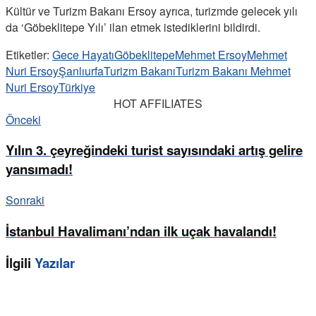
Kültür ve Turizm Bakanı Ersoy ayrıca, turizmde gelecek yılı
da ‘Göbeklitepe Yılı’ ilan etmek istediklerini bildirdi.
Etiketler:
Gece Hayatı
Göbeklitepe
Mehmet Ersoy
Mehmet
Nuri Ersoy
Şanlıurfa
Turizm Bakanı
Turizm Bakanı Mehmet
Nuri Ersoy
Türkiye
HOT AFFILIATES
Önceki
Yılın 3. çeyreğindeki turist sayısındaki artış gelire
yansımadı!
Sonraki
İstanbul Havalimanı’ndan ilk uçak havalandı!
İlgili
Yazılar