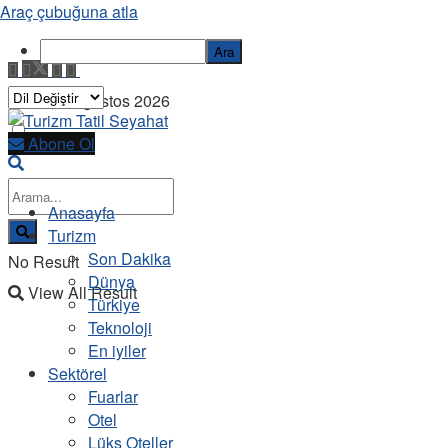
Araç çubuğuna atla
Ara
Cuma, 7 Ağustos 2026
Abone Ol
Anasayfa
Turizm
Son Dakika
No Result
Dünya
View All Result
Türkiye
Teknoloji
En iyiler
Sektörel
Fuarlar
Otel
Lüks Oteller