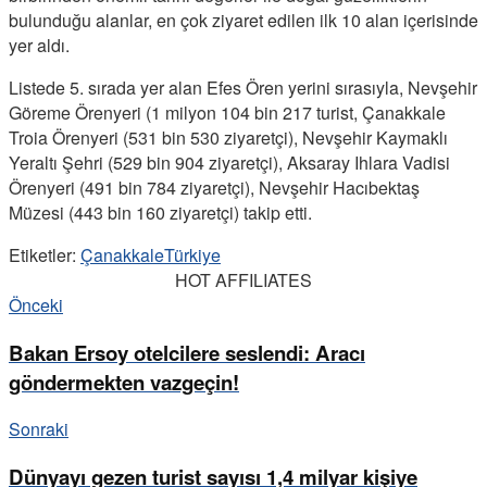
bulunduğu alanlar, en çok ziyaret edilen ilk 10 alan içerisinde
yer aldı.
Listede 5. sırada yer alan Efes Ören yerini sırasıyla, Nevşehir
Göreme Örenyeri (1 milyon 104 bin 217 turist, Çanakkale
Troia Örenyeri (531 bin 530 ziyaretçi), Nevşehir Kaymaklı
Yeraltı Şehri (529 bin 904 ziyaretçi), Aksaray Ihlara Vadisi
Örenyeri (491 bin 784 ziyaretçi), Nevşehir Hacıbektaş
Müzesi (443 bin 160 ziyaretçi) takip etti.
Etiketler:
Çanakkale
Türkiye
HOT AFFILIATES
Önceki
Bakan Ersoy otelcilere seslendi: Aracı
göndermekten vazgeçin!
Sonraki
Dünyayı gezen turist sayısı 1,4 milyar kişiye