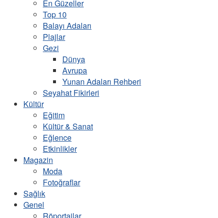
En Güzeller
Top 10
Balayı Adaları
Plajlar
Gezi
Dünya
Avrupa
Yunan Adaları Rehberi
Seyahat Fikirleri
Kültür
Eğitim
Kültür & Sanat
Eğlence
Etkinlikler
Magazin
Moda
Fotoğraflar
Sağlık
Genel
Röportajlar