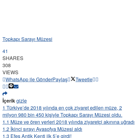
Topkapı Sarayı Müzesi
41
SHARES
308
VIEWS
WhatsApp ile Gönder
Paylaş
Tweetle
İçerik
gizle
1
Türkiye’de 2018 yılında en çok ziyaret edilen müze, 2
milyon 980 bin 450 kişiyle Topkapı Sarayı Müzesi oldu.
1.1
Müze ve ören yerleri 2018 yılında ziyaretçi akınına uğradı
1.2
İkinci sırayı Ayasofya Müzesi aldı
1.3
Efes Antik Kenti ilk 5’e girdi!