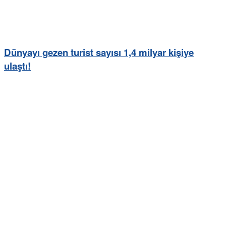
Dünyayı gezen turist sayısı 1,4 milyar kişiye
ulaştı!