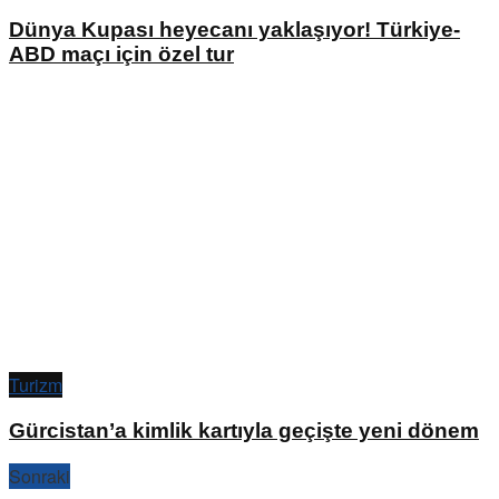
Dünya Kupası heyecanı yaklaşıyor! Türkiye-
ABD maçı için özel tur
Turizm
Gürcistan’a kimlik kartıyla geçişte yeni dönem
Sonraki