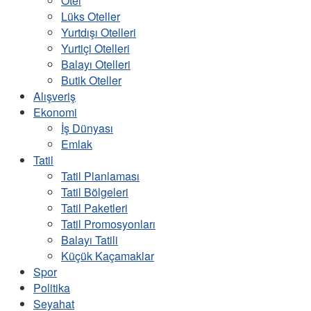
Otel
Lüks Oteller
Yurtdışı Otelleri
Yurtiçi Otelleri
Balayı Otelleri
Butik Oteller
Alışveriş
Ekonomi
İş Dünyası
Emlak
Tatil
Tatil Planlaması
Tatil Bölgeleri
Tatil Paketleri
Tatil Promosyonları
Balayı Tatili
Küçük Kaçamaklar
Spor
Politika
Seyahat