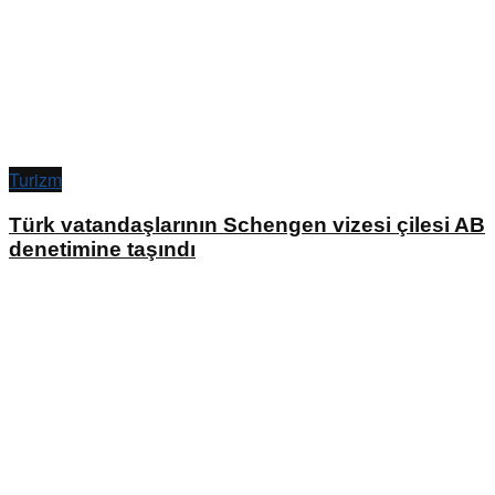
Turizm
Türk vatandaşlarının Schengen vizesi çilesi AB
denetimine taşındı