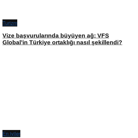
Turizm
Vize başvurularında büyüyen ağ: VFS
Global’in Türkiye ortaklığı nasıl şekillendi?
En iyiler