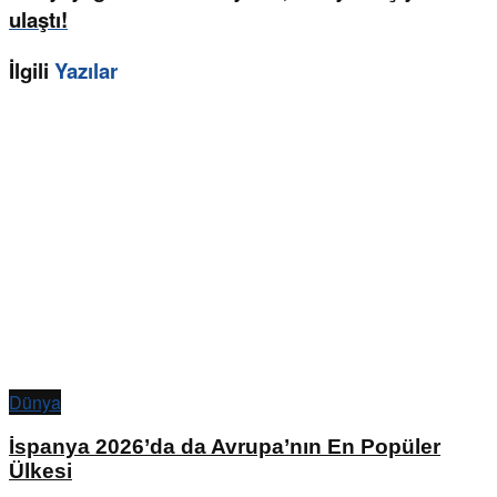
ulaştı!
İlgili
Yazılar
Dünya
İspanya 2026’da da Avrupa’nın En Popüler
Ülkesi