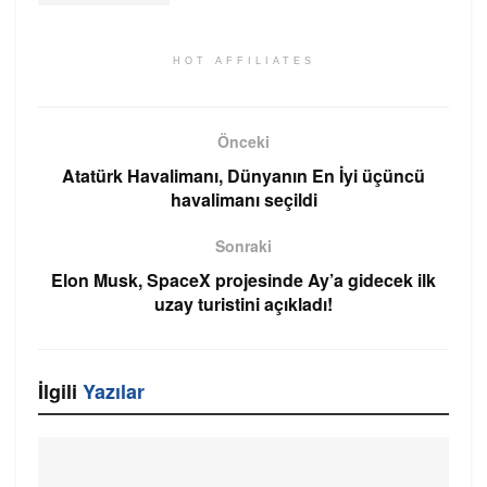
HOT AFFILIATES
Önceki
Atatürk Havalimanı, Dünyanın En İyi üçüncü
havalimanı seçildi
Sonraki
Elon Musk, SpaceX projesinde Ay’a gidecek ilk
uzay turistini açıkladı!
İlgili
Yazılar