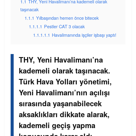
1.1
THY, Yeni Havalimanı’na kademeli olarak
taşınacak
1.1.1
Yılbaşından hemen önce bitecek
1.1.1.1
Pestler CAT 3 olacak
1.1.1.1.1
Havalimanında işçiler işbaşı yaptı!
THY, Yeni Havalimanı’na
kademeli olarak taşınacak.
Türk Hava Yolları yönetimi,
Yeni Havalimanı’nın açılışı
sırasında yaşanabilecek
aksaklıkları dikkate alarak,
kademeli geçiş yapma