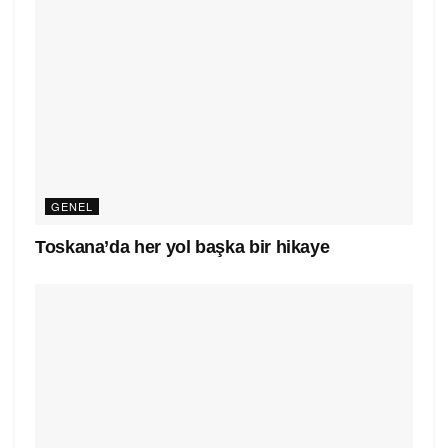
GENEL
Toskana’da her yol başka bir hikaye