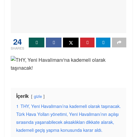
24
SHARES
İçerik
gizle
1
THY, Yeni Havalimanı’na kademeli olarak taşınacak.
Türk Hava Yolları yönetimi, Yeni Havalimanı’nın açılışı
sırasında yaşanabilecek aksaklıkları dikkate alarak,
kademeli geçiş yapma konusunda karar aldı.