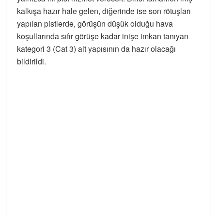
kalkışa hazır hale gelen, diğerinde ise son rötuşları
yapılan pistlerde, görüşün düşük olduğu hava
koşullarında sıfır görüşe kadar inişe imkan tanıyan
kategori 3 (Cat 3) alt yapısının da hazır olacağı
bildirildi.