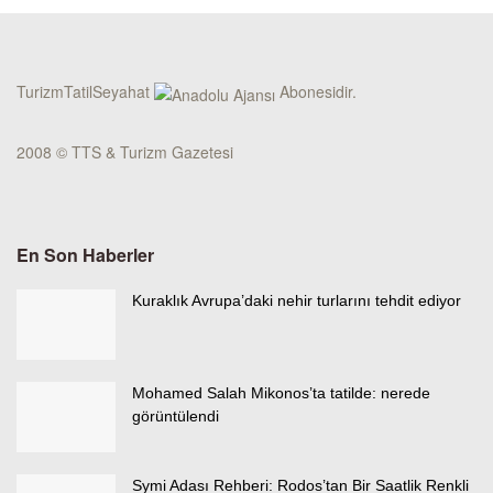
TurizmTatilSeyahat
Abonesidir.
2008 © TTS & Turizm Gazetesi
En Son Haberler
Kuraklık Avrupa’daki nehir turlarını tehdit ediyor
Mohamed Salah Mikonos’ta tatilde: nerede
görüntülendi
Symi Adası Rehberi: Rodos’tan Bir Saatlik Renkli