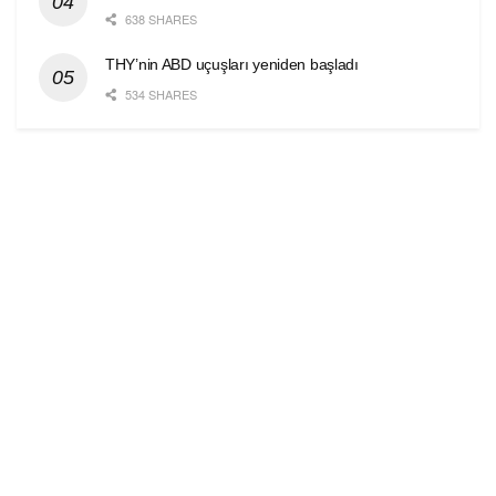
638 SHARES
THY’nin ABD uçuşları yeniden başladı
534 SHARES