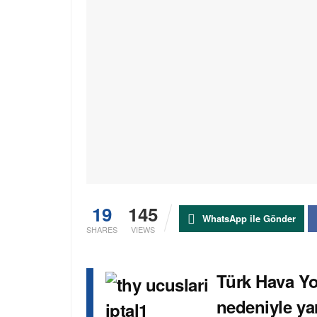
19
145
WhatsApp ile Gönder
SHARES
VIEWS
Türk Hava Yol
nedeniyle yar