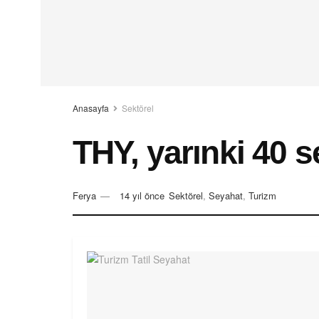
Anasayfa
Sektörel
THY, yarınki 40 sef
Ferya
14 yıl önce
Sektörel
,
Seyahat
,
Turizm