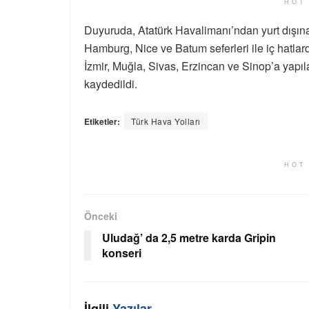
HOT
Duyuruda, Atatürk Havalimanı’ndan yurt dışın
Hamburg, Nice ve Batum seferleri ile iç hatlar
İzmir, Muğla, Sivas, Erzincan ve Sinop’a yapılac
kaydedildi.
Etiketler:
Türk Hava Yolları
HOT
Önceki
Uludağ’ da 2,5 metre karda Gripin
konseri
İlgili
Yazılar