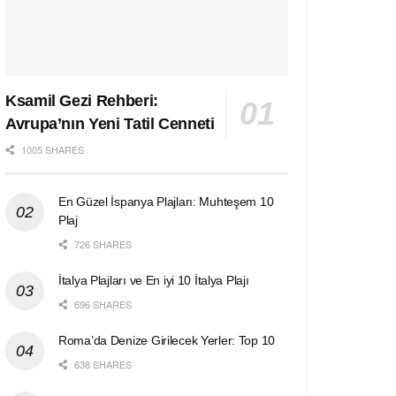
Ksamil Gezi Rehberi:
Avrupa’nın Yeni Tatil Cenneti
1005 SHARES
En Güzel İspanya Plajları: Muhteşem 10
Plaj
726 SHARES
İtalya Plajları ve En iyi 10 İtalya Plajı
696 SHARES
Roma’da Denize Girilecek Yerler: Top 10
638 SHARES