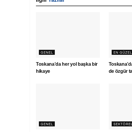
GENEL
EN GÜZEL
Toskana’da her yol başka bir
Toskana’d
hikaye
de özgür t
GENEL
SEKTÖRE