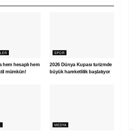
LER
SPOR
a hem hesaplı hem
2026 Dünya Kupası turizmde
atil mümkün!
büyük hareketlilik başlatıyor
L
MEDYA