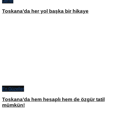
Genel
Toskana’da her yol başka bir hikaye
En Güzeller
Toskana’da hem hesaplı hem de özgür tatil
mümkün!