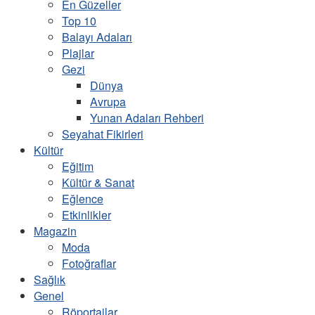
En Güzeller
Top 10
Balayı Adaları
Plajlar
Gezi
Dünya
Avrupa
Yunan Adaları Rehberi
Seyahat Fikirleri
Kültür
Eğitim
Kültür & Sanat
Eğlence
Etkinlikler
Magazin
Moda
Fotoğraflar
Sağlık
Genel
Röportajlar