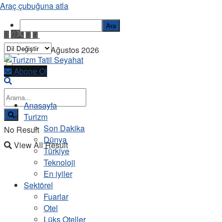
Araç çubuğuna atla
Ara
Perşembe, 6 Ağustos 2026
Abone Ol
Anasayfa
Turizm
Son Dakika
No Result
Dünya
View All Result
Türkiye
Teknoloji
En iyiler
Sektörel
Fuarlar
Otel
Lüks Oteller