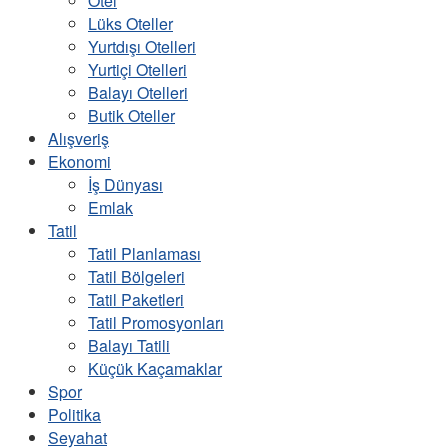
Otel
Lüks Oteller
Yurtdışı Otelleri
Yurtiçi Otelleri
Balayı Otelleri
Butik Oteller
Alışveriş
Ekonomi
İş Dünyası
Emlak
Tatil
Tatil Planlaması
Tatil Bölgeleri
Tatil Paketleri
Tatil Promosyonları
Balayı Tatili
Küçük Kaçamaklar
Spor
Politika
Seyahat