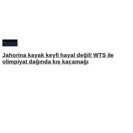
Avrupa
Jahorina kayak keyfi hayal değil! WTS ile
olimpiyat dağında kış kaçamağı