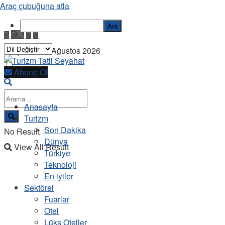
Araç çubuğuna atla
Ara
Perşembe, 6 Ağustos 2026
Abone Ol
Anasayfa
Turizm
Son Dakika
No Result
Dünya
View All Result
Türkiye
Teknoloji
En iyiler
Sektörel
Fuarlar
Otel
Lüks Oteller