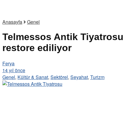
Anasayfa
Genel
Telmessos Antik Tiyatrosu
restore ediliyor
Ferya
14 yıl önce
Genel
,
Kültür & Sanat
,
Sektörel
,
Seyahat
,
Turizm