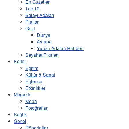
En Güzeller
Top 10
Balayı Adaları
Plajlar
Gezi
Dünya
Avrupa
Yunan Adaları Rehberi
Seyahat Fikirleri
Kültür
Eğitim
Kültür & Sanat
Eğlence
Etkinlikler
Magazin
Moda
Fotoğraflar
Sağlık
Genel
Röportajlar