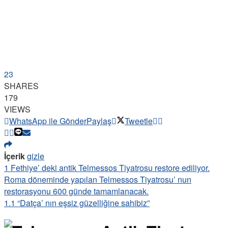
23
SHARES
179
VIEWS
WhatsApp ile Gönder
Paylaş
Tweetle
İçerik
gizle
1
Fethiye’ deki antik Telmessos Tiyatrosu restore ediliyor.
Roma döneminde yapılan Telmessos Tiyatrosu’ nun
restorasyonu 600 günde tamamlanacak.
1.1
“Datça’ nın eşsiz güzelliğine sahibiz”