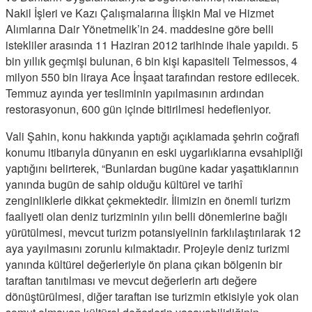
Nakil İşleri ve Kazı Çalışmalarına İlişkin Mal ve Hizmet
Alımlarına Dair Yönetmelik’in 24. maddesine göre belli
istekliler arasında 11 Haziran 2012 tarihinde ihale yapıldı. 5
bin yıllık geçmişi bulunan, 6 bin kişi kapasiteli Telmessos, 4
milyon 550 bin liraya Ace İnşaat tarafından restore edilecek.
Temmuz ayında yer tesliminin yapılmasının ardından
restorasyonun, 600 gün içinde bitirilmesi hedefleniyor.
Vali Şahin, konu hakkında yaptığı açıklamada şehrin coğrafi
konumu itibarıyla dünyanın en eski uygarlıklarına evsahipliği
yaptığını belirterek, “Bunlardan bugüne kadar yaşattıklarının
yanında bugün de sahip olduğu kültürel ve tarihî
zenginliklerle dikkat çekmektedir. İlimizin en önemli turizm
faaliyeti olan deniz turizminin yılın belli dönemlerine bağlı
yürütülmesi, mevcut turizm potansiyelinin farklılaştırılarak 12
aya yayılmasını zorunlu kılmaktadır. Projeyle deniz turizmi
yanında kültürel değerleriyle ön plana çıkan bölgenin bir
taraftan tanıtılması ve mevcut değerlerin artı değere
dönüştürülmesi, diğer taraftan ise turizmin etkisiyle yok olan