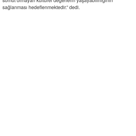
somut olmayan kültürel değerlerin yaşayabilirliğinin
sağlanması hedeflenmektedir.” dedi.