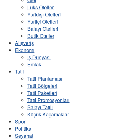
Otel
Lüks Oteller
Yurtdışı Otelleri
Yurtiçi Otelleri
Balayı Otelleri
Butik Oteller
Alışveriş
Ekonomi
İş Dünyası
Emlak
Tatil
Tatil Planlaması
Tatil Bölgeleri
Tatil Paketleri
Tatil Promosyonları
Balayı Tatili
Küçük Kaçamaklar
Spor
Politika
Seyahat