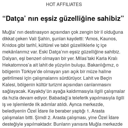
HOT AFFILIATES
“Datça’ nın eşsiz güzelliğine sahibiz”
Muğla’ nın destinasyon açısından çok zengin bir il olduğuna
dikkat çeken Vali Şahin, şunları kaydetti: “Amos, Kaunos,
Knidos gibi tarihî, kültürel ve tabii güzelliklerle iç içe
mekânlarımız var. Eski Datça’nın eşsiz güzelliğine sahibiz.
Dalyan, eşi benzeri olmayan bir yer. Milas’taki Karia Kralı
Hekatomnos’a ait lahit de yüzyılın buluşu. Bakanlığımız, o
bölgenin Türkiye’de olmayan yarı açık bir müze haline
getirilmesi için çalışmalarını sürdürüyor. Lahit ve Beçin
Kalesi, bölgenin kültür turizmi açısından canlanmasını
sağlayacak. Kayaköy’ün ayağa kaldırmasıyla ilgili çalışmalar
da hızla devam ediyor. Babadağ’a teleferik yapılmasıyla ilgili
iş ve işlemlerde ilk adımlar atıldı. Ayrıca merkezde,
belediyenin Özel İdare ile beraber yaptığı 1. Arasta
çalışmaları bitti. Şimdi 2. Arasta çalışması, yine Özel İdare
desteğiyle yapılmaktadır. Bunların yanısıra Muğla merkezde