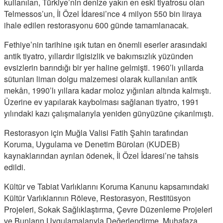
kullanılan, Türkiye’nin denize yakın en eski tiyatrosu olan
Telmessos’un, İl Özel İdaresi’nce 4 milyon 550 bin liraya
ihale edilen restorasyonu 600 günde tamamlanacak.
Fethiye’nin tarihine ışık tutan en önemli eserler arasındaki
antik tiyatro, yıllardır ilgisizlik ve bakımsızlık yüzünden
evsizlerin barındığı bir yer haline gelmişti. 1960’lı yıllarda
sütunları liman dolgu malzemesi olarak kullanılan antik
mekân, 1990’lı yıllara kadar moloz yığınları altında kalmıştı.
Üzerine ev yapılarak kaybolması sağlanan tiyatro, 1991
yılındaki kazı çalışmalarıyla yeniden günyüzüne çıkarılmıştı.
Restorasyon için Muğla Valisi Fatih Şahin tarafından
Koruma, Uygulama ve Denetim Büroları (KUDEB)
kaynaklarından ayrılan ödenek, İl Özel İdaresi’ne tahsis
edildi.
Kültür ve Tabiat Varlıklarını Koruma Kanunu kapsamındaki
Kültür Varlıklarının Röleve, Restorasyon, Restitüsyon
Projeleri, Sokak Sağlıklaştırma, Çevre Düzenleme Projeleri
ve Bunların Uygulamalarıyla Değerlendirme, Muhafaza,