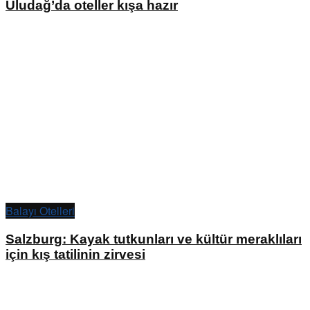
Uludağ’da oteller kışa hazır
Balayı Otelleri
Salzburg: Kayak tutkunları ve kültür meraklıları
için kış tatilinin zirvesi