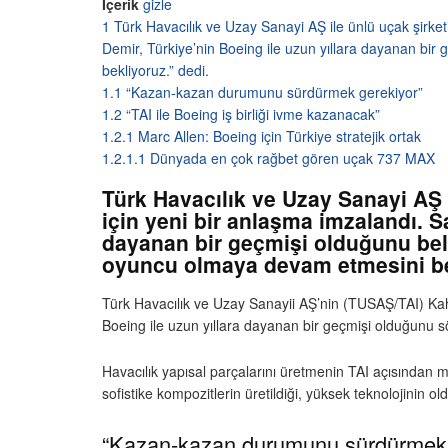
İçerik
gizle
1
Türk Havacılık ve Uzay Sanayi AŞ ile ünlü uçak şirke
Demir, Türkiye’nin Boeing ile uzun yıllara dayanan bir
bekliyoruz.” dedi.
1.1
“Kazan-kazan durumunu sürdürmek gerekiyor”
1.2
“TAI ile Boeing iş birliği ivme kazanacak”
1.2.1
Marc Allen: Boeing için Türkiye stratejik ortak
1.2.1.1
Dünyada en çok rağbet gören uçak 737 MAX
Türk Havacılık ve Uzay Sanayi AŞ 
için yeni bir anlaşma imzalandı. S
dayanan bir geçmişi olduğunu beli
oyuncu olmaya devam etmesini bek
Türk Havacılık ve Uzay Sanayii AŞ’nin (TUSAŞ/TAI) K
Boeing ile uzun yıllara dayanan bir geçmişi olduğunu s
Havacılık yapısal parçalarını üretmenin TAI açısından 
sofistike kompozitlerin üretildiği, yüksek teknolojinin ol
“Kazan-kazan durumunu sürdürmek 