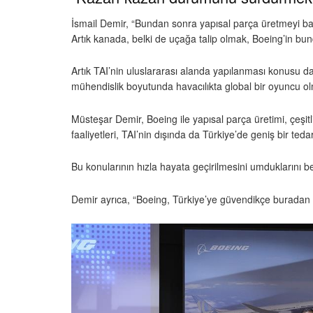
İsmail Demir, “Bundan sonra yapısal parça üretmeyi b
Artık kanada, belki de uçağa talip olmak, Boeing’in bun
Artık TAI’nin uluslararası alanda yapılanması konusu da 
mühendislik boyutunda havacılıkta global bir oyuncu o
Müsteşar Demir, Boeing ile yapısal parça üretimi, çeşit
faaliyetleri, TAI’nin dışında da Türkiye’de geniş bir tedar
Bu konularının hızla hayata geçirilmesini umduklarını bel
Demir ayrıca, “Boeing, Türkiye’ye güvendikçe buradan a