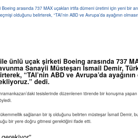
ti Boeing arasında 737 MAX uçakları irtifa dümeni üretimi için yeni bir
 geçmişi olduğunu belirterek, “TAI’nin ABD ve Avrupa’da ayağının olması
ile ünlü uçak şirketi Boeing arasında 737 MA
avunma Sanayii Müsteşarı İsmail Demir, Türki
rterek, “TAI’nin ABD ve Avrupa’da ayağının o
liyoruz.” dedi.
ahramankazan’daki tesislerinde düzenlenen törende bir konuşma yapan 
öyledi.
mükemmellik sağlanan bir iş olduğunu belirten müsteşar İsmail Demir, bu
duğu bir yere doğru gitmesi gerektiğini ifade etti.
gerekiyor”