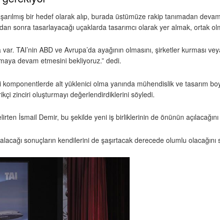
aşarılmış bir hedef olarak alıp, burada üstümüze rakip tanımadan dev
dan sonra tasarlayacağı uçaklarda tasarımcı olarak yer almak, ortak olma
var. TAI’nin ABD ve Avrupa’da ayağının olmasını, şirketler kurması veya 
lmaya devam etmesini bekliyoruz.” dedi.
li komponentlerde alt yüklenici olma yanında mühendislik ve tasarım boy
ikçi zinciri oluşturmayı değerlendirdiklerini söyledi.
irten İsmail Demir, bu şekilde yeni iş birliklerinin de önünün açılacağını
lacağı sonuçların kendilerini de şaşırtacak derecede olumlu olacağını s