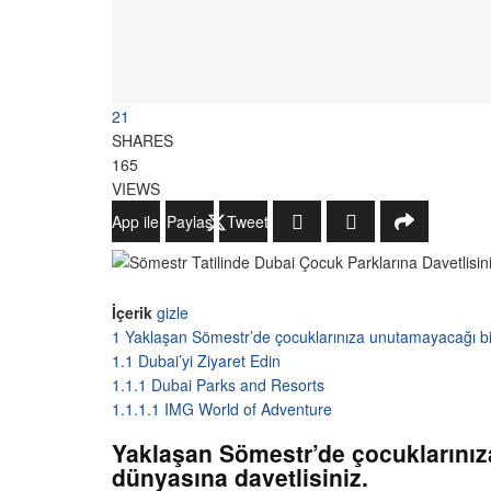
21
SHARES
165
VIEWS
WhatsApp ile Gönder
Paylaş
Tweetle
İçerik
gizle
1
Yaklaşan Sömestr’de çocuklarınıza unutamayacağı bir 
1.1
Dubai’yi Ziyaret Edin
1.1.1
Dubai Parks and Resorts
1.1.1.1
IMG World of Adventure
Yaklaşan Sömestr’de çocuklarınıza
dünyasına davetlisiniz.