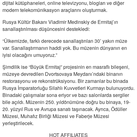
dijital kütüphaneleri, online televizyonu, blogları ve diğer
modern telekomünikasyon araçlarını oluşturmak.
Rusya Kültür Bakanı Vladimir Medinskiy de Ermitaj’ın
sanallaştırılması düşüncesini destekledi:
“Ülkemizde, farklı derecede sanallaştırılan 30’ yakın müze
var. Sanallaştırmanın haddi yok. Bu müzenin dünyanın en
iyisi olacağını umuyoruz.”
Şimdilik ise “Büyük Ermitaj” projesinin en masraflı bileşeni,
müzeye devredilen Dvortsovaya Meydanı’ndaki binanın
restorasyonu ve rekonstrüksiyonu. Bir zamanlar bu binada
Rusya İmparatorluğu Silahlı Kuvvetleri Kurmayı bulunuyordu.
Binadaki çalışmalar sona eriyor ve bazı salonlarda sergiler
bile açıldı. Müzenin 250. yıldönümüne doğru bu binaya, 19-
20. yüzyıl Rus ve Avrupa sanatı taşınacak. Ayrıca, Ödüller
Müzesi, Muhafız Birliği Müzesi ve Faberje Müzesi
yerleştirilecek.
HOT AFFILIATES