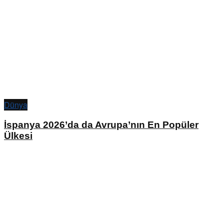
Dünya
İspanya 2026’da da Avrupa’nın En Popüler
Ülkesi