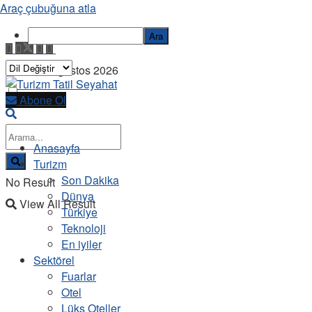
Araç çubuğuna atla
Ara
Cuma, 7 Ağustos 2026
Abone Ol
Anasayfa
Turizm
Son Dakika
No Result
Dünya
View All Result
Türkiye
Teknoloji
En iyiler
Sektörel
Fuarlar
Otel
Lüks Oteller