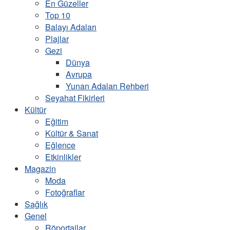
En Güzeller
Top 10
Balayı Adaları
Plajlar
Gezi
Dünya
Avrupa
Yunan Adaları Rehberi
Seyahat Fikirleri
Kültür
Eğitim
Kültür & Sanat
Eğlence
Etkinlikler
Magazin
Moda
Fotoğraflar
Sağlık
Genel
Röportajlar