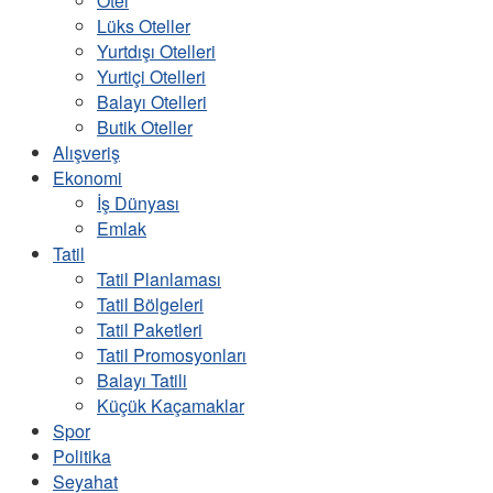
Otel
Lüks Oteller
Yurtdışı Otelleri
Yurtiçi Otelleri
Balayı Otelleri
Butik Oteller
Alışveriş
Ekonomi
İş Dünyası
Emlak
Tatil
Tatil Planlaması
Tatil Bölgeleri
Tatil Paketleri
Tatil Promosyonları
Balayı Tatili
Küçük Kaçamaklar
Spor
Politika
Seyahat