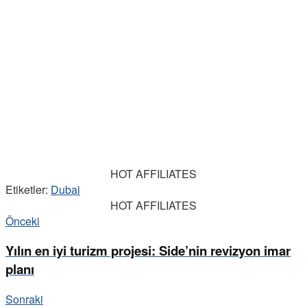
HOT AFFILIATES
Etiketler:
Dubai
HOT AFFILIATES
Önceki
Yılın en iyi turizm projesi: Side’nin revizyon imar
planı
Sonraki