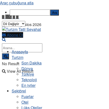
Araç çubuğuna atla
Ara
Cuma, 7 Ağustos 2026
Abone Ol
Anasayfa
Turizm
Son Dakika
No Result
Dünya
View All Result
Türkiye
Teknoloji
En iyiler
Sektörel
Fuarlar
Otel
Lüks Oteller