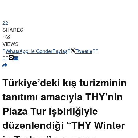
22
SHARES
169
VIEWS
WhatsApp ile Gönder
Paylaş
Tweetle
Türkiye’deki kış turizminin
tanıtımı amacıyla THY’nin
Plaza Tur işbirliğiyle
düzenlendiği “THY Winter