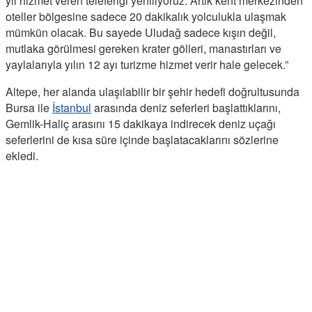
yıl hizmet veren teleferiği yeniliyoruz. Artık kent merkezinden
oteller bölgesine sadece 20 dakikalık yolculukla ulaşmak
mümkün olacak. Bu sayede Uludağ sadece kışın değil,
mutlaka görülmesi gereken krater gölleri, manastırları ve
yaylalarıyla yılın 12 ayı turizme hizmet verir hale gelecek.”
Altepe, her alanda ulaşılabilir bir şehir hedefi doğrultusunda
Bursa ile
İstanbul
arasında deniz seferleri başlattıklarını,
Gemlik-Haliç arasını 15 dakikaya indirecek deniz uçağı
seferlerini de kısa süre içinde başlatacaklarını sözlerine
ekledi.