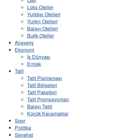
Otel
Lüks Oteller
Yurtdışı Otelleri
Yurtiçi Otelleri
Balayı Otelleri
Butik Oteller
Alışveriş
Ekonomi
İş Dünyası
Emlak
Tatil
Tatil Planlaması
Tatil Bölgeleri
Tatil Paketleri
Tatil Promosyonları
Balayı Tatili
Küçük Kaçamaklar
Spor
Politika
Seyahat