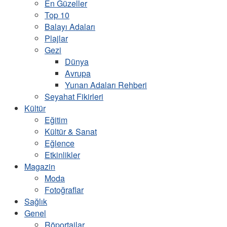
En Güzeller
Top 10
Balayı Adaları
Plajlar
Gezi
Dünya
Avrupa
Yunan Adaları Rehberi
Seyahat Fikirleri
Kültür
Eğitim
Kültür & Sanat
Eğlence
Etkinlikler
Magazin
Moda
Fotoğraflar
Sağlık
Genel
Röportajlar