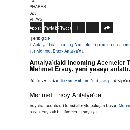
42
SHARES
323
VIEWS
WhatsApp ile Gönder
Paylaş
Tweetle
İçerik
gizle
1
Antalya’daki Incoming Acenteler Toplantısı’nda acente
1.1
Mehmet Ersoy Antalya’da
Antalya’daki Incoming Acenteler To
Mehmet Ersoy, yeni yasayı anlattı
Kültür ve
Turizm Bakanı
Mehmet Nuri Ersoy
, Türkiye’n
Mehmet Ersoy Antalya’da
Seyahat acenteleri temsilcileriyle buluşan bakan
Mehme
büyük pay sahibi.” ifadelerini paylaştı.