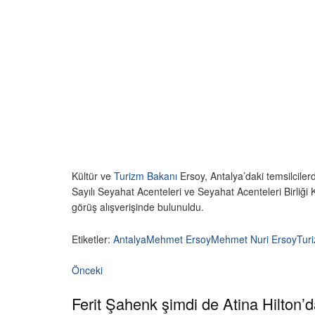
Kültür ve
Turizm Bakanı
Ersoy, Antalya’daki temsilcilerd
Sayılı Seyahat Acenteleri ve Seyahat Acenteleri Birliği 
görüş alışverişinde bulunuldu.
Etiketler:
Antalya
Mehmet Ersoy
Mehmet Nuri Ersoy
Tur
Önceki
Ferit Şahenk şimdi de Atina Hilton’da