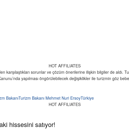
HOT AFFILIATES
en karşılaştıkları sorunlar ve çözüm önerilerine ilişkin bilgiler de aldı.
Kanunu’nda yapılması öngörülebilecek değişiklikler ile turizmin göz bebeğ
izm Bakanı
Turizm Bakanı Mehmet Nuri Ersoy
Türkiye
HOT AFFILIATES
ki hissesini satıyor!