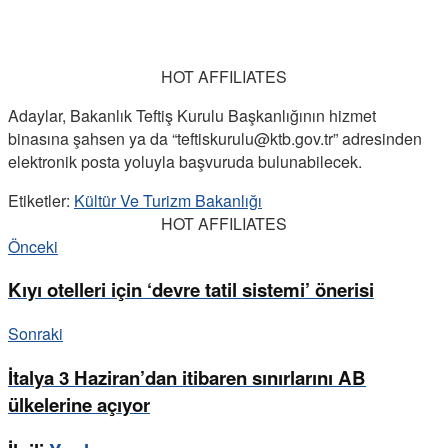
HOT AFFILIATES
Adaylar, Bakanlık Teftiş Kurulu Başkanlığının hizmet
binasına şahsen ya da “teftiskurulu@ktb.gov.tr” adresinden
elektronik posta yoluyla başvuruda bulunabilecek.
Etiketler:
Kültür Ve Turizm Bakanlığı
HOT AFFILIATES
Önceki
Kıyı otelleri için ‘devre tatil sistemi’ önerisi
Sonraki
İtalya 3 Haziran’dan itibaren sınırlarını AB
ülkelerine açıyor