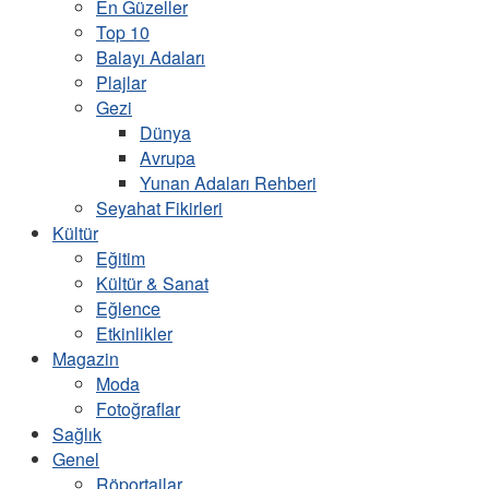
En Güzeller
Top 10
Balayı Adaları
Plajlar
Gezi
Dünya
Avrupa
Yunan Adaları Rehberi
Seyahat Fikirleri
Kültür
Eğitim
Kültür & Sanat
Eğlence
Etkinlikler
Magazin
Moda
Fotoğraflar
Sağlık
Genel
Röportajlar