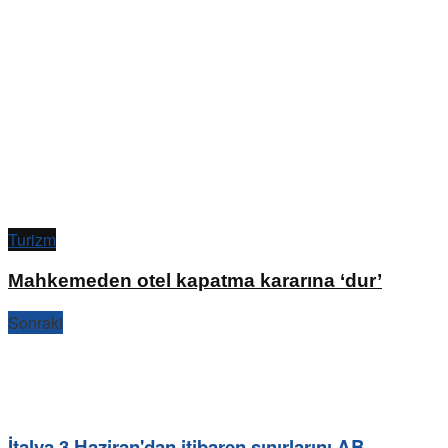
Turizm
Mahkemeden otel kapatma kararına ‘dur’
Sonraki
İtalya 3 Haziran'dan itibaren sınırlarını AB