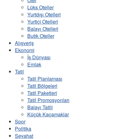
Otel
Lüks Oteller
Yurtdışı Otelleri
Yurtiçi Otelleri
Balayı Otelleri
Butik Oteller
Alışveriş
Ekonomi
İş Dünyası
Emlak
Tatil
Tatil Planlaması
Tatil Bölgeleri
Tatil Paketleri
Tatil Promosyonları
Balayı Tatili
Küçük Kaçamaklar
Spor
Politika
Seyahat