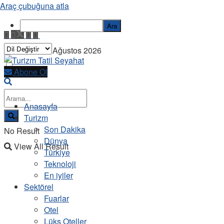
Araç çubuğuna atla
Ara
Pazartesi, 10 Ağustos 2026
Abone Ol
Anasayfa
Turizm
Son Dakika
No Result
Dünya
View All Result
Türkiye
Teknoloji
En iyiler
Sektörel
Fuarlar
Otel
Lüks Oteller