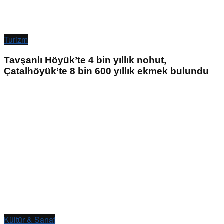
Turizm
Tavşanlı Höyük’te 4 bin yıllık nohut,
Çatalhöyük’te 8 bin 600 yıllık ekmek bulundu
Kültür & Sanat