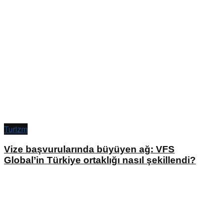
Turizm
Vize başvurularında büyüyen ağ: VFS
Global’in Türkiye ortaklığı nasıl şekillendi?