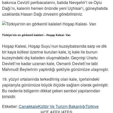
bakınca Cevizli peribacalarını, batıda Nevşehir’i ve Oylu
Dağı’nı, kalenin hemen önünde yeni Uçhisar’ı, güneybatıda
uzaklarda Hasan Dağı zirvesini görebilirsiniz.
Türkiye’nin en görkemli kaleleri – Hoşap Kalesi- Van
Hoşap Kalesi, Hoşap Suyu’nun kuzeybatısında sarp ve dik
bir kaya kütlesi üzerine kurulan kale, iç kale ile bunun
kuzeyindeki dış kaleden oluşmaktadır. Geçmişi Urartu
Devleti’ne kadar uzanan kale, Osmanlı Devleti’ne tabi
Mahmudi Beylerinin yaptırdığı şekliyle günümüze ulaşmıştır.
19. yüzyıl ortalarında terkedilmiş olan kale, içerisindeki
yapılarıyla günümüze büyük ölçüde sağlam olarak gelmiştir.
Bu nedenle bölgenin dikkat çeken sembol yapılarından
birisidir.
Etiketler:
Çanakkale
Kültür Ve Turizm Bakanlığı
Türkiye
HOT AFFILIATES