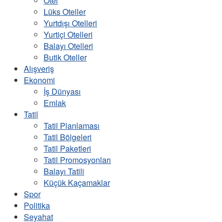
Otel
Lüks Oteller
Yurtdışı Otelleri
Yurtiçi Otelleri
Balayı Otelleri
Butik Oteller
Alışveriş
Ekonomi
İş Dünyası
Emlak
Tatil
Tatil Planlaması
Tatil Bölgeleri
Tatil Paketleri
Tatil Promosyonları
Balayı Tatili
Küçük Kaçamaklar
Spor
Politika
Seyahat