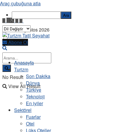
Araç çubuğuna atla
Ara
Pazar, 9 Ağustos 2026
Abone Ol
Anasayfa
Turizm
Son Dakika
No Result
Dünya
View All Result
Türkiye
Teknoloji
En iyiler
Sektörel
Fuarlar
Otel
Lüks Oteller