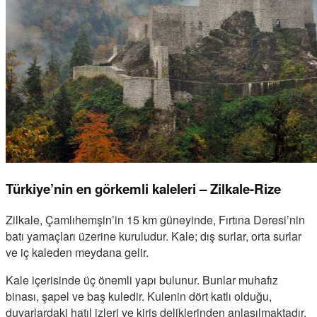
Türkiye’nin en görkemli kaleleri – Zilkale-Rize
Zilkale, Çamlıhemşin’in 15 km güneyinde, Fırtına Deresi’nin
batı yamaçları üzerine kuruludur. Kale; dış surlar, orta surlar
ve iç kaleden meydana gelir.
Kale içerisinde üç önemli yapı bulunur. Bunlar muhafız
binası, şapel ve baş kuledir. Kulenin dört katlı olduğu,
duvarlardaki hatıl izleri ve kiriş deliklerinden anlaşılmaktadır.