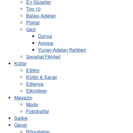
En Güzeller
Top 10
Balayı Adaları
Plajlar
Gezi
Dünya
Avrupa
Yunan Adaları Rehberi
Seyahat Fikirleri
Kültür
Eğitim
Kültür & Sanat
Eğlence
Etkinlikler
Magazin
Moda
Fotoğraflar
Sağlık
Genel
Röportajlar