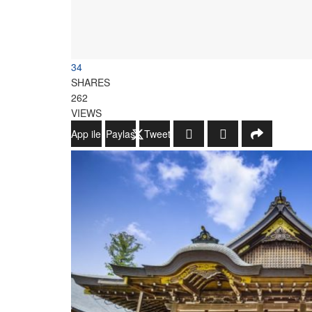
34
SHARES
262
VIEWS
WhatsApp ile Gönder
Paylaş
Tweetle