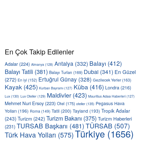
En Çok Takip Edilenler
Balayı
(412)
Antalya
(332)
Adalar
(224)
Almanya
(128)
Balayı Tatili
(381)
Dubai
(341)
En Güzel
Balayı Turları
(169)
Ertuğrul Günay
(328)
(272)
En iyi
(152)
Gezilecek Yerler
(163)
Kayak
(425)
Küba
(416)
Londra
(216)
Kurban Bayramı
(127)
Maldivler
(423)
Lux
(130)
Lux Oteller
(129)
Mauritius Adası Haberleri
(127)
Mehmet Nuri Ersoy
(223)
Pegasus Hava
Otel
(175)
oteller
(135)
Tropik Adalar
Yolları
(196)
Tatil
(200)
Tayland
(193)
Roma
(149)
Turizm Bakanı
(375)
(243)
Turizm
(242)
Turizm Haberleri
TÜRSAB
(507)
TURSAB Başkanı
(481)
(231)
Türkiye
(1656)
Türk Hava Yolları
(575)