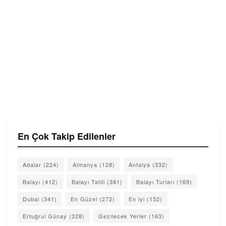
En Çok Takip Edilenler
Adalar
(224)
Almanya
(128)
Antalya
(332)
Balayı
(412)
Balayı Tatili
(381)
Balayı Turları
(169)
Dubai
(341)
En Güzel
(272)
En iyi
(152)
Ertuğrul Günay
(328)
Gezilecek Yerler
(163)