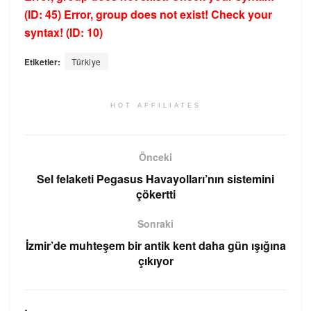
(ID: 45)
Error, group does not exist! Check your
syntax! (ID: 10)
Etiketler:
Türkiye
HOT AFFILIATES
Önceki
Sel felaketi Pegasus Havayolları’nın sistemini
çökertti
Sonraki
İzmir’de muhteşem bir antik kent daha gün ışığına
çıkıyor