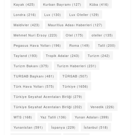
Kayak
(425)
Kurban Bayramı
(127)
Küba
(416)
Londra
(216)
Lux
(130)
Lux Oteller
(129)
Maldivler
(423)
Mauritius Adası Haberleri
(127)
Mehmet Nuri Ersoy
(223)
Otel
(175)
oteller
(135)
Pegasus Hava Yolları
(196)
Roma
(149)
Tatil
(200)
Tayland
(193)
Tropik Adalar
(243)
Turizm
(242)
Turizm Bakanı
(375)
Turizm Haberleri
(231)
TURSAB Başkanı
(481)
TÜRSAB
(507)
Türk Hava Yolları
(575)
Türkiye
(1656)
Türkiye Seyahat Acentaları Birliği
(279)
Türkiye Seyahat Acentaları Birliği
(202)
Venedik
(226)
WTS
(168)
Yaz Tatili
(136)
Yunan Adaları
(399)
Yunanistan
(591)
İspanya
(229)
İstanbul
(518)