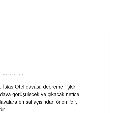
 AFFILIATES
. İsias Otel davası, depreme ilişkin
a dava görüşülecek ve çıkacak netice
avalara emsal açısından önemlidir,
ir.