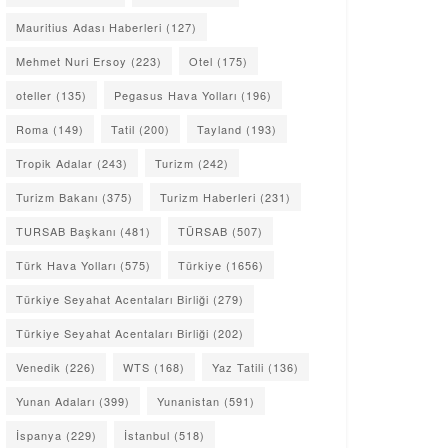
Mauritius Adası Haberleri
(127)
Mehmet Nuri Ersoy
(223)
Otel
(175)
oteller
(135)
Pegasus Hava Yolları
(196)
Roma
(149)
Tatil
(200)
Tayland
(193)
Tropik Adalar
(243)
Turizm
(242)
Turizm Bakanı
(375)
Turizm Haberleri
(231)
TURSAB Başkanı
(481)
TÜRSAB
(507)
Türk Hava Yolları
(575)
Türkiye
(1656)
Türkiye Seyahat Acentaları Birliği
(279)
Türkiye Seyahat Acentaları Birliği
(202)
Venedik
(226)
WTS
(168)
Yaz Tatili
(136)
Yunan Adaları
(399)
Yunanistan
(591)
İspanya
(229)
İstanbul
(518)