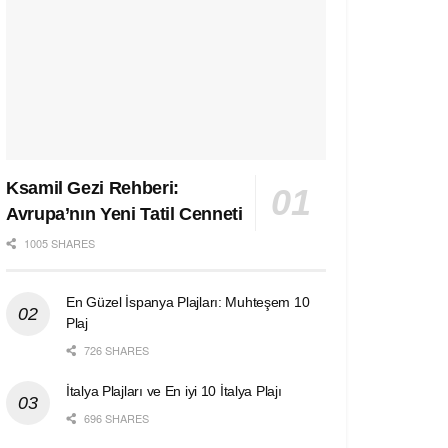
Ksamil Gezi Rehberi:
Avrupa’nın Yeni Tatil Cenneti
1005 SHARES
En Güzel İspanya Plajları: Muhteşem 10
Plaj
726 SHARES
İtalya Plajları ve En iyi 10 İtalya Plajı
696 SHARES