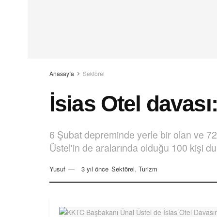
Anasayfa
Sektörel
İsias Otel dava
6 Şubat depreminde yerle bir olan ve 72
Üstel'in de aralarında olduğu 100 kişi d
Yusuf
3 yıl önce
Sektörel
,
Turizm