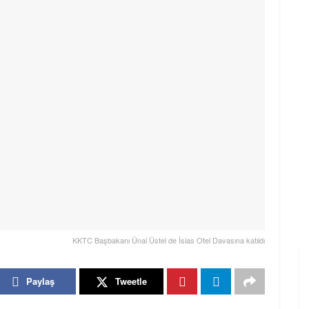
KKTC Başbakanı Ünal Üstel de İsias Otel Davasına katıldı
Paylaş
Tweetle