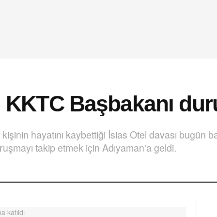
sı: KKTC Başbakanı du
 kişinin hayatını kaybettiği İsias Otel davası bugü
uruşmayı takip etmek için Adıyaman'a geldi.