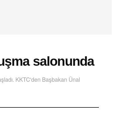
ruşma salonunda
n başladı. KKTC'den Başbakan Ünal