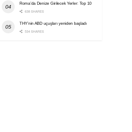
Roma’da Denize Girilecek Yerler: Top 10
638 SHARES
THY’nin ABD uçuşları yeniden başladı
534 SHARES