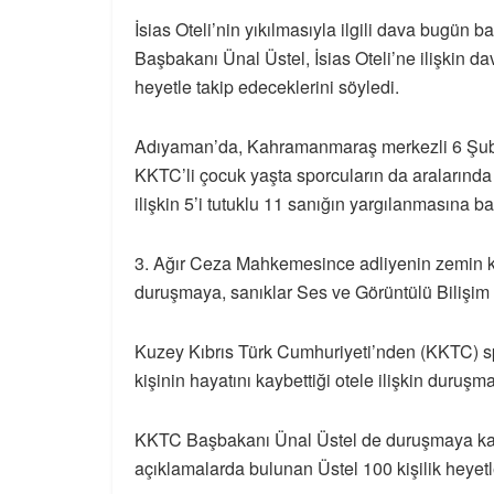
İsias Oteli’nin yıkılmasıyla ilgili dava bugün
Başbakanı Ünal Üstel, İsias Oteli’ne ilişkin d
heyetle takip edeceklerini söyledi.
Adıyaman’da, Kahramanmaraş merkezli 6 Şubat’
KKTC’li çocuk yaşta sporcuların da aralarında 
ilişkin 5’i tutuklu 11 sanığın yargılanmasına ba
3. Ağır Ceza Mahkemesince adliyenin zemin k
duruşmaya, sanıklar Ses ve Görüntülü Bilişim 
Kuzey Kıbrıs Türk Cumhuriyeti’nden (KKTC) s
kişinin hayatını kaybettiği otele ilişkin duruş
KKTC Başbakanı Ünal Üstel de duruşmaya katı
açıklamalarda bulunan Üstel 100 kişilik heyetle