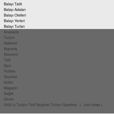
Balayı Tatili
Balayı Adaları
Balayı Otelleri
Balayı Yerleri
Balayı Turları
Anasayfa
Turizm
Sektörel
Alışveriş
Ekonomi
Tatil
Spor
Politika
Seyahat
Kültür
Magazin
Sağlık
Genel
2020 ©
Turizm Tatil Seyahat
Turizm Gazetesi
| (
xml
news
)