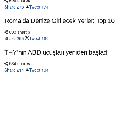
696 shares
Share
278
Tweet
174
Roma’da Denize Girilecek Yerler: Top 10
638 shares
Share
255
Tweet
160
THY’nin ABD uçuşları yeniden başladı
534 shares
Share
214
Tweet
134