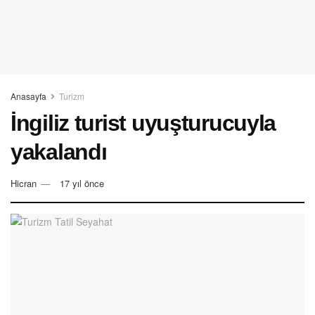
Anasayfa
Turizm
İngiliz turist uyuşturucuyla
yakalandı
Hicran
17 yıl önce