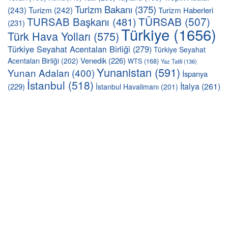
Turizm Bakanı
(375)
(243)
Turizm
(242)
Turizm Haberleri
TÜRSAB
(507)
TURSAB Başkanı
(481)
(231)
Türkiye
(1656)
Türk Hava Yolları
(575)
Türkiye Seyahat Acentaları Birliği
(279)
Türkiye Seyahat
Venedik
(226)
Acentaları Birliği
(202)
WTS
(168)
Yaz Tatili
(136)
Yunanistan
(591)
Yunan Adaları
(400)
İspanya
İstanbul
(518)
İtalya
(261)
(229)
İstanbul Havalimanı
(201)