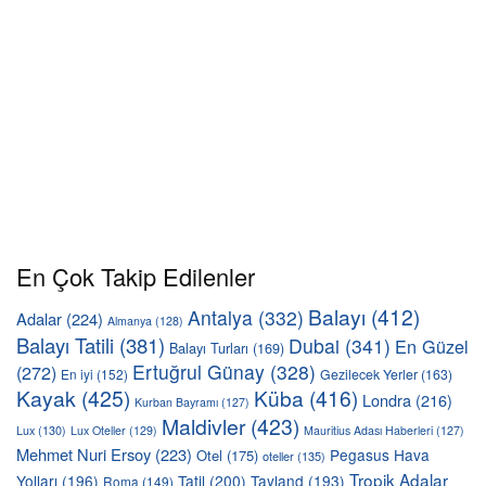
En Çok Takip Edilenler
Balayı
(412)
Antalya
(332)
Adalar
(224)
Almanya
(128)
Balayı Tatili
(381)
Dubai
(341)
En Güzel
Balayı Turları
(169)
Ertuğrul Günay
(328)
(272)
En iyi
(152)
Gezilecek Yerler
(163)
Kayak
(425)
Küba
(416)
Londra
(216)
Kurban Bayramı
(127)
Maldivler
(423)
Lux
(130)
Lux Oteller
(129)
Mauritius Adası Haberleri
(127)
Mehmet Nuri Ersoy
(223)
Pegasus Hava
Otel
(175)
oteller
(135)
Tropik Adalar
Yolları
(196)
Tatil
(200)
Tayland
(193)
Roma
(149)