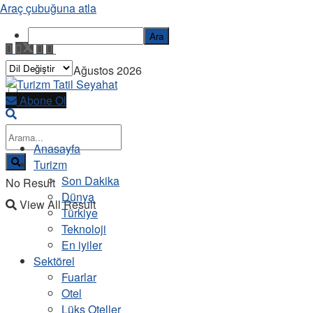
Araç çubuğuna atla
Ara
Pazartesi, 10 Ağustos 2026
Abone Ol
Anasayfa
Turizm
Son Dakika
No Result
Dünya
View All Result
Türkiye
Teknoloji
En iyiler
Sektörel
Fuarlar
Otel
Lüks Oteller