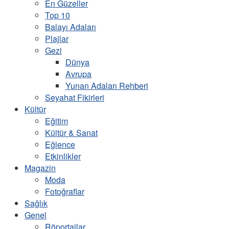
En Güzeller
Top 10
Balayı Adaları
Plajlar
Gezi
Dünya
Avrupa
Yunan Adaları Rehberi
Seyahat Fikirleri
Kültür
Eğitim
Kültür & Sanat
Eğlence
Etkinlikler
Magazin
Moda
Fotoğraflar
Sağlık
Genel
Röportajlar