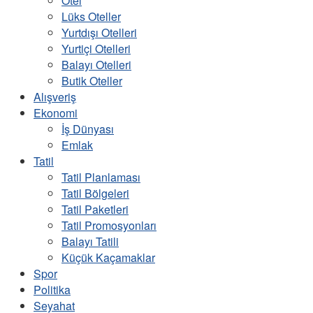
Otel
Lüks Oteller
Yurtdışı Otelleri
Yurtiçi Otelleri
Balayı Otelleri
Butik Oteller
Alışveriş
Ekonomi
İş Dünyası
Emlak
Tatil
Tatil Planlaması
Tatil Bölgeleri
Tatil Paketleri
Tatil Promosyonları
Balayı Tatili
Küçük Kaçamaklar
Spor
Politika
Seyahat