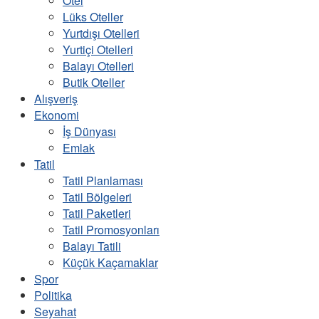
Otel
Lüks Oteller
Yurtdışı Otelleri
Yurtiçi Otelleri
Balayı Otelleri
Butik Oteller
Alışveriş
Ekonomi
İş Dünyası
Emlak
Tatil
Tatil Planlaması
Tatil Bölgeleri
Tatil Paketleri
Tatil Promosyonları
Balayı Tatili
Küçük Kaçamaklar
Spor
Politika
Seyahat