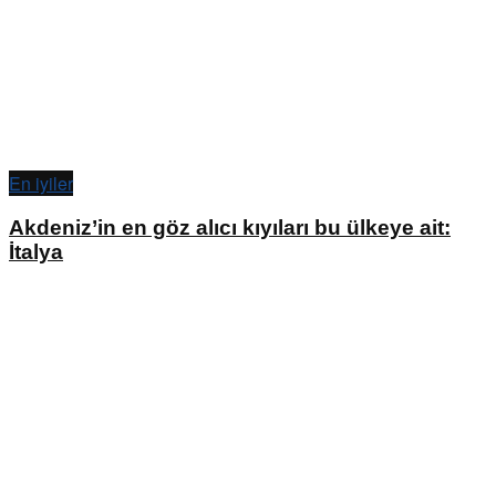
En iyiler
Akdeniz’in en göz alıcı kıyıları bu ülkeye ait:
İtalya