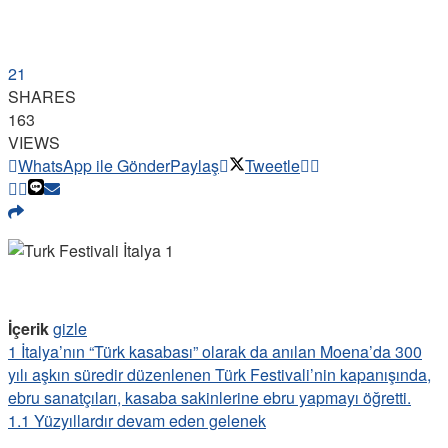
21
SHARES
163
VIEWS
WhatsApp ile Gönder
Paylaş
Tweetle
İçerik
gizle
1
İtalya’nın “Türk kasabası” olarak da anılan Moena’da 300
yılı aşkın süredir düzenlenen Türk Festivali’nin kapanışında,
ebru sanatçıları, kasaba sakinlerine ebru yapmayı öğretti.
1.1
Yüzyıllardır devam eden gelenek