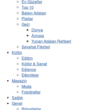
En Güzeller
Top 10
Balayı Adaları
Plajlar
Gezi
Dünya
Avrupa
Yunan Adaları Rehberi
Seyahat Fikirleri
Kültür
Eğitim
Kültür & Sanat
Eğlence
Etkinlikler
Magazin
Moda
Fotoğraflar
Sağlık
Genel
Röportajlar