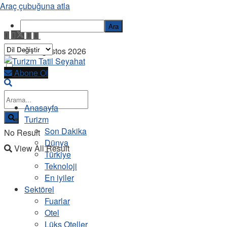
Araç çubuğuna atla
Ara
Cuma, 7 Ağustos 2026
Abone Ol
Anasayfa
Turizm
Son Dakika
No Result
Dünya
View All Result
Türkiye
Teknoloji
En iyiler
Sektörel
Fuarlar
Otel
Lüks Oteller