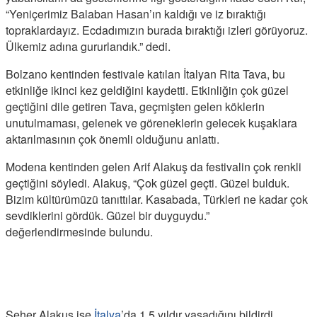
“Yeniçerimiz Balaban Hasan’ın kaldığı ve iz bıraktığı
topraklardayız. Ecdadımızın burada bıraktığı izleri görüyoruz.
Ülkemiz adına gururlandık.” dedi.
Bolzano kentinden festivale katılan İtalyan Rita Tava, bu
etkinliğe ikinci kez geldiğini kaydetti. Etkinliğin çok güzel
geçtiğini dile getiren Tava, geçmişten gelen köklerin
unutulmaması, gelenek ve göreneklerin gelecek kuşaklara
aktarılmasının çok önemli olduğunu anlattı.
Modena kentinden gelen Arif Alakuş da festivalin çok renkli
geçtiğini söyledi. Alakuş, “Çok güzel geçti. Güzel bulduk.
Bizim kültürümüzü tanıttılar. Kasabada, Türkleri ne kadar çok
sevdiklerini gördük. Güzel bir duyguydu.”
değerlendirmesinde bulundu.
Seher Alakuş ise
İtalya
’da 1,5 yıldır yaşadığını bildirdi.